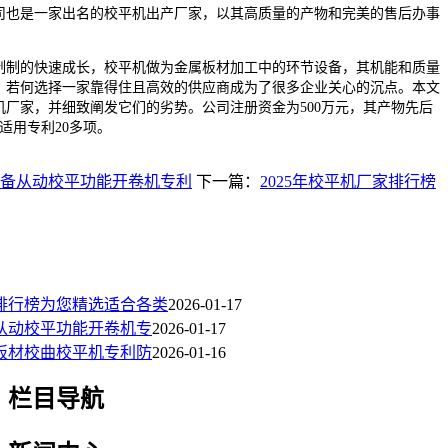
是一家出名的校平机出产厂家，以其高质量的产物和完美的售后办事
的快速成长，校平机做为金属板材加工中的环节设备，其机能和质量
。若何选择一家靠得住且高效的供应商成为了很多企业关心的沉点。本文
厂家，并细致阐发它们的劣势。公司注册资金为500万元，其产物先后
适用专利20多项。
备从动校平功能开卷机专利
下一篇：
2025年校平机厂家排行榜
家排行榜为您精选适合各类
2026-01-17
从动校平功能开卷机专
2026-01-17
板材校曲校平机专利防
2026-01-16
栏目导航