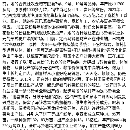
前，她的合做社次要培育陇薯7号、9号、10号等品种，年产原种1200
多吨、原原种1000多万粒，销往当地及四川、贵州等省份。2023年，
“定西宽粉”成功注册国度地舆标记证明商标，张巧花启动了宽粉加工营
业。现在，她的生意已笼盖种薯繁育、宽粉加工、农机办事甚至餐饮
供应。“加工宽粉每年能消化约600吨马铃薯，利润比种薯更高。”张巧
花新建的粉丝出产线很快就要投产，她的方针是让定西马铃薯以更多
元的形式更广漠的市场。目前，定西马铃薯财产正在种业端，已构成
“温室原原种—原种—大田一级种”梯级繁育系统；正在种植端，依托新
型运营从体，推广“黑膜笼盖+脱毒种薯+配方施肥+机械化”等尺度化绿
色出产手艺，扶植百万亩尺度化，鞭策小农户对接大市场；正在加工
端，培育了以“定西宽粉”为代表的财产集群，开辟出马铃薯全粉、休闲
食物、从食化产物等多元化产物，鞭策价值链向中高端延长。做为土
生土长的定西人，谢喜祥从小喜好吃马铃薯，“天天吃、顿顿吃，仍是
爱得很”。2013年，正在外工做的他回到定西，正在甘肃薯喷鼻园科技
无限公司担任出产从管，起头解锁马铃薯纷歧样的服法。“公司其时从
荷兰引进一条马铃薯全粉出产线，起步阶段的从打产物是马铃薯全
粉。”谢喜祥说，分歧于通俗淀粉，这种产物用矿泉水冲调即可回复复
兴成薯泥，保留了马铃薯富含的氨基酸、维生素等养分成分。跟着市
场拓展，薯喷鼻园起头进军休闲食物范畴，近几年连续建起了薯条、
薯片出产线，并引入了饼干等出产线年，定西市成立原种14。95万
亩，一级种繁育132。83万亩，出产原原种18。13亿粒，年产脱毒种薯
220万吨以上。全市马铃薯精湛加工企业达28家，加工产能达到96万