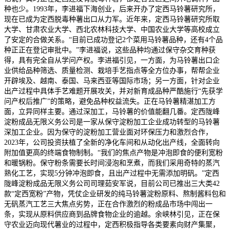
种也少。1993年，李进福下海创业，后来开办了定西马铃薯研究所，
现在已成为定西脱毒种薯出口从力军。近年来，定西马铃薯研究所取
大学、甘肃农业大学、西北农林科技大学、中国农业大学等高校成立
了安定的合做关系。“目前已成功登记2个菜用马铃薯品种，还有4个品
种正正在登记审批中。”李进福说，这些品种均通过保守杂交育种获
得，具有完全自从学问产权。李进福引见，一方面，为马铃薯出口企
业供给品种筛选、质量检测、栽培手艺指点等全方位办事，帮帮企业
开辟埃及、越南、泰国、马来西亚等国际市场；另一方面，针对企业
出产过程中具体手艺难题开展攻关，并对新育成品种严酷施行“先获学
问产权后推广”的策略，避免品种权益流失。正在马铃薯精湛加工方
面，立异同样主要。通过深加工，马铃薯的价值能翻几番。定西陇峰
淀粉成品无限义务公司是一家从保守淀粉加工企业成功转型的马铃薯
深加工企业。因为保守的淀粉加工营业面对环保压力和激烈合作，
2023年，公司投资扶植了全新的净化车间和从动化出产线，全面转向
附加值更高的终端食物制制。“我们的焦点产物是冲泡即食的便利宽粉
和暖锅粉。保守粉条需要长时间浸泡和烹煮，而我们采用奇特的蒸汽
熟化工艺，实现5分钟冲泡即食，且出产过程中无需添加明矾。”定西
陇峰淀粉成品无限义务公司司理茹安军说，目前公司已推出三大类42
款“定西宽粉”产物，凭仗企业研发的纯马铃薯淀粉原料、熬制酱料包和
无矾蒸汽工艺三大焦点劣势，正在合作激烈的粉成品市场中闯出一
条，实现从原料供应商到品牌食物企业的逾越。余峡林引见，正在保
守农业迈向现代薯业的过程中，定西积极指导各类要素向财产集聚，