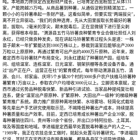
吨。本地鼎力搀扶定西宽粉财产成长，已培育定西宽粉加工从体131
家，产能跨越25万吨。从商品薯到种薯，从通俗淀粉到精湛加工，一
颗小小的马铃薯串起一条财产链。这看似简单，但要实现“两端拔尖”，
离不开立异驱动。“我们的良种选育，先从大田里拔取长势最好的薯
苗，拔取0。2毫米的芽尖，颠末脱毒后，正在显微镜下进行茎尖剥
离，获得根本母苗。”渭源县五竹马铃薯良种繁育专业合做社担任人刘
永红，已经只做良种发卖，现在讲起马铃薯繁育过程头头是道：一株
苗子颠末一年扩繁能达到1000万株以上，移栽到温室后能够出产2000
万粒以上原原种，再通过繁育可出产出约4000万斤原种。近年来，跟
着定西市马铃薯财产布局变化，刘永红建起了种薯财产园，组培车
间、组培温室、连栋温室、日光温室、钢架拱棚等各类设备齐备。通
过“出产正在户、运营正在社”的繁育模式，每年带动渭源县五竹、清
源、会川、祁家庙、庆坪5个乡镇20个村的3000多户农户扶植马铃薯种
薯繁育1万亩以上，参取农户户均增收3000元以上。立脚资本禀赋，定
西市通过劣势品种脱毒快繁、新品种引进试验、当家品种提纯复壮相
连系，健全“温室出产原原种、扩繁原种、大田出产一级种”的梯级种薯
繁育推广系统。鼎力推广原原种离地快繁、水培雾培、轻简化式栽培
等先辈出产手艺研究使用取示范，不竭降低种薯出产成本，持续提高
种薯质量和出产效率。目前，定西已培育成长种薯出产企业39家，脱
毒种薯销往四川、贵州等10余个省份，并出口沙特阿拉伯、土耳其、
埃及等国度和地域。李进福是定西最早处置脱毒种薯出产的人之一。
“1989年，我正在农技总坐工做时，就起头处置马铃薯研究。”李进福回
忆说，其时正在定西还没有脱毒种薯，都是各县区之间异地调种，品