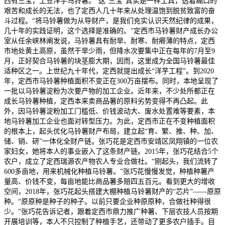
西有三宝，土豆洋芋马铃薯。”这“三宝”其实是一样工具，透着糊口的
艰苦和成长的无法，也了定西人几十年来从处理温饱到脱贫致富的奋
斗过程。“将马铃薯做为从导财产，是我们充实认识天然纪律的成果，
几十年的实践证明，这个选择是准确的。”定西市马铃薯财产成长办公
室从任余峡林阐发说，马铃薯具有耐旱、耐寒、耐瘠薄的特点，定西
市地处黄土高原，虽然干旱少雨，但降水次要集中正在每年的7月至9
月，正好契合马铃薯的块茎膨大期，因而，这里成为全国马铃薯最佳
适种区之一。上世纪九十年代，定西就提出成长“洋芋工程”。到2020
年，定西市马铃薯种植面积不变正在300万亩摆布。同时，本地呈现了
一批以马铃薯淀粉为次要产物的加工企业。近年来，不少处所都正在
成长马铃薯种植，定西本来卖商品薯的原料劣势变得不再凸起。此
外，因马铃薯淀粉加工门槛低、价钱波动大、废水处置难等要素，本
地马铃薯加工企业也面对转型压力。为此，定西市正在不变种植面积
的根本上，起头优化马铃薯财产布局，建立起“育、繁、推、种、加、
储、销、研”一体化全财产链。张巧花是定西市安靖区凤翔镇的一位农
家妇女，她将本人的事业嵌入了这条财产链。2015年，张巧花结合5个
农户，成立了定西瑞源农产物农人专业合做社。“刚起头，我们流转了
600多亩地，用来机械化种植马铃薯。”张巧花慢慢发觉，种植种薯产
量高、价钱不变，每亩地能比商品薯多赔四五百元。看到更大的增收
空间，2018年，张巧花起头搭建大棚种植马铃薯财产的“芯片”——原原
种。“原原种是种子的种子。以前只要企业种原原种，合做社种得很
少。”张巧花告诉记者，跟着定西市鼎力推广种薯、下层农技人员按期
开展培训等，本人不只控制了种植手艺，还带动了更多农户插手。目