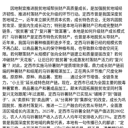
因地制宜推进脱贫地域帮扶财产高质量成长，是加强脱贫地域经
济韧性、推进村落财产优化升级的环节行动。定西市曾是我国深度贫
苦地域之一，近年来立脚天然资本劣势，成长特色农业，无效巩固脱
贫攻坚、提拔内生成长动力；特别是本地马铃薯财产已构成完整财产
链条，“脱贫薯”成了“复兴薯”“致富薯”。本地是如何升级财产成长模式
的？马铃薯财产是定西市特色劣势财产，也曾是本地脱贫从导财产。
近年来，我国马铃薯种植面积逐步不变，定西马铃薯已经的规模劣势
不再凸起，以商品薯为从的保守种植布局，也导致群众增收空间无
限。若何鞭策财产从规模扩张向全财产链建立和质量提拔改变？若何
冲破财产“天花板”，让旧日的“脱贫薯”长成激发村落财产活力的“复兴
薯”？对此，定西市实施马铃薯财产提质增效步履，鼎力成长财产链前
端的种薯财产和结尾的马铃薯精湛加工，正在两头环节推广尺度化种
植。原原种、原种、商品薯、宽粉……通过全环节增值、全链条发
力，“小土豆”延长成特色财产链。现在，定西市已成为全国主要的脱毒
种薯繁育、商品薯出产和薯成品加工。颠末巩固拓展脱贫攻坚同村落
复兴无效跟尾5年过渡期，定西马铃薯财产已实现从“铺摊子”到“强链
子”、从“卖原料”到“卖品牌”、从“分离种”到“集群化”的改变，成长为巩
固脱贫、推进村落复兴、推进一二三产融合的劣势从导财产，全面激
活区域成长内活泼力。2025年，定西市马铃薯全财产链产值达到280亿
元，农人人均马铃薯财产收入占农人人均年可安排收入的23%。定西市
曾是我国深度贫苦地域的典型代表，本地有一句传播已久的鄙谚：“定