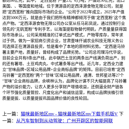
额达86亿元，此中，“定西宽粉”产量23。6万吨，产值达50亿元，出口
美国、、等国度和地域。位于渭源县的定西泽源食物无限公司，就是
把“定西宽粉”推向国际市场的企业。“公司于2022年成立，2025年产值
达到5000万元，就是由于我们把所有精神都倾泻于做‘定西宽粉’这个焦
点产物。”定西泽源食物无限公司办公室从任马彩凤说，通过控制行业
领先的“无矾宽粉”专利手艺，以海藻提取物替代明矾，产质量量获得国
际市场承认。公司采用精准的订单式出产模式，产物零库存，常年求
过于供。做为一家招商引资企业，甘肃壹味仟诚农业科技无限义务公
司选择正在渭源县投资，恰是看中了本地的原材料劣势。“定西是马铃
薯主要产地，质量好，曾经构成了品牌劣势。”公司总司理冯代华说，
目前企业共有8条出产线，此中锅巴土豆的两条出产线满负荷出产，别
的还有薯塔、土豆鸡肉丸、中式薯条等出产线。近几年，定西全力建
立“甘味品牌+区域公用品牌+企业商标品牌”的矩阵。目前已培育“定西
马铃薯”“定西宽粉”两个“甘味”区域公用品牌，通渭、世邦星达等27个
“甘味”企业商标品牌，余峡林认为，品牌化计谋不只大幅提高了马铃薯
产物的溢价能力，让农人更多分享财产增值收益，还倒逼全财产链各
个环节强化质量管控、尺度化出产和诚信运营，构成以品牌扶植引领
质量提拔、以质量提拔巩固品牌价值的良性轮回。
上一篇：
猫咪最新地区mv - 猫咪最新地区mv下载手机版V
下
一篇：
从汽车智制到从动驾驶：广州开辟区的智能网联