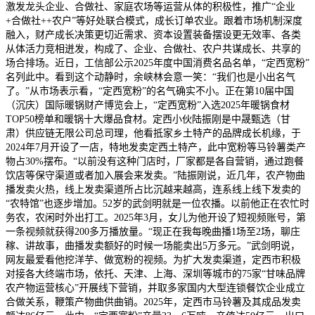
激发龙头企业、合做社、家庭农场等运营从体的积极性，推广“企业
+合做社++农户”等好处联合模式，成长订单农业。跟着市场机制深度
融入，财产成长决策更切近需求、资本设置装备摆设更无效率、各类
从体活力竞相迸发，构成了、企业、合做社、农户共谋成长、共享的
场合排场。近日，工信部公示2025年度中国消费名品名单，“定西宽粉”
名列此中。看到这个动静时，余峡林会意一笑：“我们也是小出名气
了。”从市场表示看，“定西宽粉”的名气确实不小。正在第10届中国
（沉庆）国际暖锅财产博览会上，“定西宽粉”入选2025年暖锅食材
TOP50榜单和暖锅十大爆品食材。定西小伙陆振刚是中晟甄选（甘
肃）供应链无限公司总司理，他看抵家乡土特产的品牌成长机缘，于
2024年7月开设了一店，特地发卖定西土特产，此中宽粉等马铃薯类产
物占30%摆布。“以前没有这种门店时，厂家都是各自营销，通过跑餐
饮店等保守渠道或者加入展会来发卖。”陆振刚说，近几年，农产物曲
播发卖火热，线上发卖渠道所占比沉越来越高，连系线上线下发卖的
“农特馆”也逐步增加。52岁的武剑明就是一位农播。以前他正在农忙时
务农，农闲时外出打工。2025年3月，女儿为他开设了短视频账号，第
一条视频就获得200多万播放量。“现正在我每晚曲播1场至2场，聊庄
稼、讲故事，曲播发卖额好的时候一场能卖出5万多元。”武剑明说，
网友最爱看他挖洋芋、做宽粉的视频。为扩大发卖渠道，定西市积极
对接各大终端市场，依托、天津、上海、深圳等城市的75家“甘味品牌
农产物运营核心”开展线下营销，并取多家国内大型连锁餐饮企业成立
合做关系，鞭策产物曲供曲销。2025年，定西市马铃薯及其成品发卖