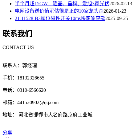
半个月超15GW！隆基、晶科、爱旭3家光伏
2026-02-13
电网设备送价值沉估很是正的10家龙头企
2026-01-23
21-11528-B3阀位磁性开关10ms快速响应款
2025-09-25
联系我们
CONTACT US
联系人：郭经理
手机：18132326655
电话：0310-6566620
邮箱：441520902@qq.com
地址： 河北省邯郸市大名府路京府工业城
分享