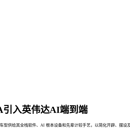
A引入英伟达AI端到端
型供给其全栈软件、AI 根本设备和先辈计较手艺，以简化开辟、摆设