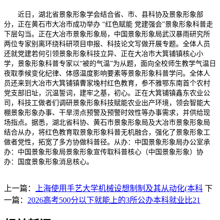
近日，湖北省景象形象学会结合省、市、县科协及景象形象部
分，正在黄石市大冶市成功举办 “红色赋能 党建强会”景象形象科普走
下层勾当。正在大冶市景象形象局，中国景象形象局武汉暴雨研究所
两位专家别离环绕科研项目申报、科技论文写做开展专题。全体人员
还就党建若何引领景象形象科技立异、正在大冶市大箕铺镇核心小
学，景象形象科普专家以“被的气温”为从题，面向全校师生教学气温日
夜取季候变化纪律、体感温度影响要素等景象形象科普学问。全体人
员还来到大冶市大箕铺镇曹家堍村红色教育，参不雅鄂东南首个农村
党支部旧址，沉温誓词，建牢之基，初心。正在大箕铺镇鑫东农业公
司，科技工做者们调研景象形象科技赋能农业出产环境，领会智能大
棚景象形象办事、干旱涝点预警及预警时效性等办事需求，并供给现
场指点。据悉，湖北省科协、黄石市景象形象局及大冶市景象形象局
结合从办，将红色教育取景象形象科普无机融合，强化了景象形象工
做者党性，拓宽了多方协做科普径。从办：中国景象形象局办公室承
办：中国景象形象局景象形象宣传取科普核心（中国景象形象）协
办：国度景象形象消息核心。
上一篇：
上海使用手艺大学机械设想制制及其从动化(本科
下
一篇：
2026高考500分以下就能上的3所公办本科就业比21