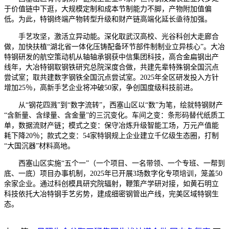
于价值链中下逛，大规模定制和成本节制能力不脚，产物附加值偏
低。为此，特钢终端产物转型升级和财产链高端化延长亟待加强。
手艺攻坚，激活立异动能。深化取武汉高校、光谷科创大走廊合
做，加快扶植“湖北省一体化压铸配备环节部件制制业立异核心”。大冶
特钢研发的航空策动机从轴轴承钢获中信集团科技，高合金扁钢出产
线年，大冶特钢取钢铁研究总院深度合做，共建先辈特殊钢全国沉点
尝试室；取共建数字钢铁全国沉点尝试室。2025年全区研发投入方针
增加25％，高新手艺企业将冲破50家，争创国度级科技前进。
从“钢花四溅”到“数字流转”，西塞山区以“数”为笔，绘就特钢财产
“含新量、含绿量、含金量”的三沉变化。车间之变：条形码替代纸质工
单，数据流财产链；模式之变：保守冶炼升级智能工场，万元产值能
耗下降20％；款式之变：54家特钢规上企业建立千亿级生态圈，打制
“大国沉器”材料高地。
西塞山区实施“五个一”（一个项目、一名带领、一个专班、一帮到
底、一底）项目办事机制，2025年已开展3场数字化专项培训，笼盖50
余家企业。通过科创模具研究院辐射，鞭策产学研对接，如黄石明立
科技依托大冶特钢手艺劣势，建成细密钢管出产线，完美区域特钢生
态。