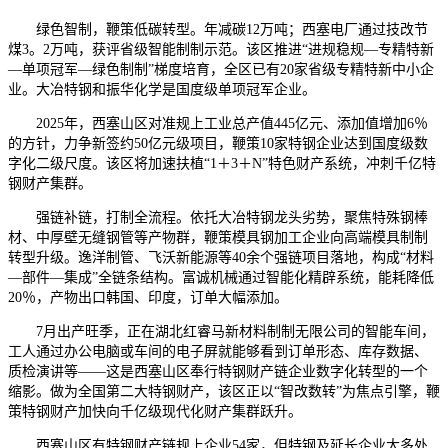
绿色智制，鞭策低碳转型。年减碳12万吨；西塞电厂通过技改节
煤3。2万吨，获评省级智能制制示范。该区推进“进规稳规—专精特新
—单项冠军—绿色制制”梯度培育，全区已有20家省级专精特新中小企
业。大冶特钢和振华化学是国度级单项冠军企业。
2025年，西塞山区对准规上工业总产值445亿元、添加值增加6％
的方针，力争新签约50亿元级项目，鞭策10家特钢企业达到国度级数
字化二级尺度。该区将加速扶植“1＋3＋N”特色财产系统，冲刺千亿特
钢财产集群。
强链补链，打制全流程。依托大冶特钢龙头劣势，聚焦特殊钢棒
材、中厚壁无缝钢管等产物群，鞭策模具钢加工企业向高端模具制制
转型升级。逸洋制管、飞沃新能源等40余个强链项目落地，构成“材料
—部件—集成”全链条结构。富诚机械通过智能化精辟系统，能耗降低
20％，产物出口韩国、印度，订单大幅添加。
7月出产旺季，正在湖北红睿马新材料制制无限公司的智能车间，
工人通过办公电脑或车间的电子屏就能够看到订单形态、库存数据、
质检演讲等——这是西塞山区奉行特钢财产链企业数字化转型的一个
缩影。做为全国第二大特钢财产，该区正以“智改数转”为焦点引擎，鞭
策特钢财产加快向千亿级现代化财产集群跃升。
西塞山区有特钢财产链规上企业54家，但特钢及延长企业大多处