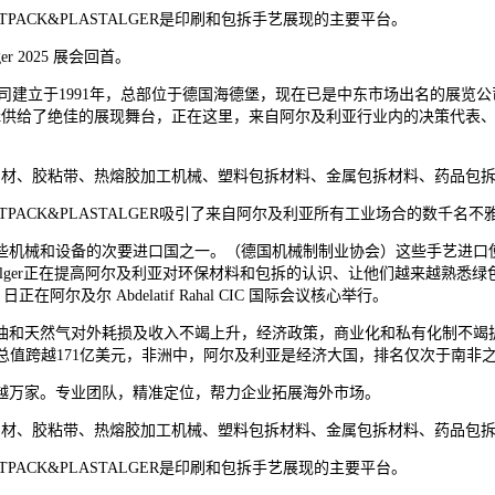
CK&PLASTALGER是印刷和包拆手艺展现的主要平台。
r 2025 展会回首。
从办，该公司建立于1991年，总部位于德国海德堡，现在已是中东市场出名的
tpack供给了绝佳的展现舞台，正在这里，来自阿尔及利亚行业内的决策
材、胶粘带、热熔胶加工机械、塑料包拆材料、金属包拆材料、药品包拆
ACK&PLASTALGER吸引了来自阿尔及利亚所有工业场合的数千名不
机械和设备的次要进口国之一。（德国机械制制业协会）这些手艺进口使
ast alger正在提高阿尔及利亚对环保材料和包拆的认识、让他们越来越熟悉绿色
至 26 日正在阿尔及尔 Abdelatif Rahal CIC 国际会议核心举行。
然气对外耗损及收入不竭上升，经济政策，商业化和私有化制不竭扩大，使
P总值跨越171亿美元，非洲中，阿尔及利亚是经济大国，排名仅次于南非
越万家。专业团队，精准定位，帮力企业拓展海外市场。
材、胶粘带、热熔胶加工机械、塑料包拆材料、金属包拆材料、药品包拆
CK&PLASTALGER是印刷和包拆手艺展现的主要平台。