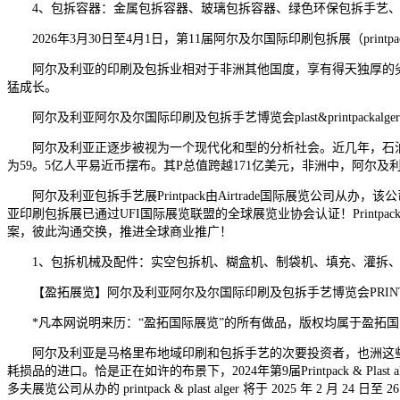
4、包拆容器：金属包拆容器、玻璃包拆容器、绿色环保包拆手艺、
2026年3月30日至4月1日，第11届阿尔及尔国际印刷包拆展（prin
阿尔及利亚的印刷及包拆业相对于非洲其他国度，享有得天独厚的劣
猛成长。
阿尔及利亚阿尔及尔国际印刷及包拆手艺博览会plast&printpackalger2
阿尔及利亚正逐步被视为一个现代化和型的分析社会。近几年，石油和天
为59。5亿人平易近币摆布。其P总值跨越171亿美元，非洲中，阿尔
阿尔及利亚包拆手艺展Printpack由Airtrade国际展览公司
亚印刷包拆展已通过UFI国际展览联盟的全球展览业协会认证！Prin
案，彼此沟通交换，推进全球商业推广！
1、包拆机械及配件：实空包拆机、糊盒机、制袋机、填充、灌拆、
【盈拓展览】阿尔及利亚阿尔及尔国际印刷及包拆手艺博览会PRINTP
*凡本网说明来历：“盈拓国际展览”的所有做品，版权均属于盈拓国
阿尔及利亚是马格里布地域印刷和包拆手艺的次要投资者，也洲这些
耗损品的进口。恰是正在如许的布景下，2024年第9届Printpack & Pl
多夫展览公司从办的 printpack & plast alger 将于 2025 年 2 月 24 日