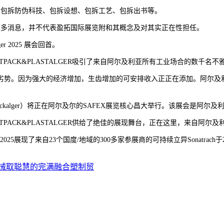
包拆防伪科技、包拆设想、包拆工艺、包拆出书等。
多消息，并不代表盈拓国际展览附和其概念及对其实正在性担任。
r 2025 展会回首。
ACK&PLASTALGER吸引了来自阿尔及利亚所有工业场合的数千名不
势。因为强大的经济增加，生齿增加的可安排收入正正在添加。阿尔及利
tpackalger）将正在阿尔及尔的SAFEX展览核心昌大举行。该展会
ACK&PLASTALGER供给了绝佳的展现舞台，正在这里，来自阿尔
025展现了来自23个国度/地域的300多家参展商的可持续立异Sonatrach于20
械取聪慧的完满融合塑制贸