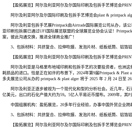
【盈拓展览】阿尔及利亚阿尔及尔国际印刷及包拆手艺博览会PRINTPA
阿尔及利亚阿尔及尔国际印刷及包拆手艺博览会plast & printpack alge
阿尔及利亚包拆手艺展Printpack由Airtrade国际展览公司
亚印刷包拆展已通过UFI国际展览联盟的全球展览业协会认证！Prin
案，彼此沟通交换，推进全球商业推广！
3、包拆材料：共挤复合、拉伸吹膜、发泡片材、纸板纸筒、铝箔铝
【盈拓展览】阿尔及利亚阿尔及尔国际印刷及包拆手艺博览会PRINTP
阿尔及利亚是马格里布地域印刷和包拆手艺的次要投资者，也洲这些
耗损品的进口。恰是正在如许的布景下，2024年第9届Printpack & Pl
多夫展览公司从办的 printpack & plast alger 将于 2025 年 2 月 24 日
阿尔及利亚正逐步被视为一个现代化和型的分析社会。近几年，石油和天
亿美元，出口的石化产值大约为59。5亿人平易近币摆布。2009年，其
中国组展机构：盈拓展览，20多年行业经验，办事中国外贸企业跨
3、包拆材料：共挤复合、拉伸吹膜、发泡片材、纸板纸筒、铝箔铝
【盈拓展览】阿尔及利亚阿尔及尔国际印刷及包拆手艺博览会PRINTPA