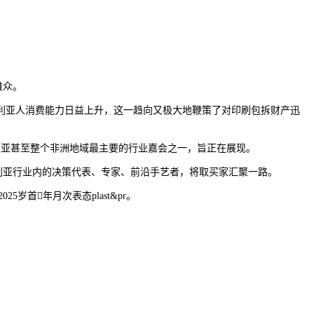
雅众。
亚人消费能力日益上升，这一趋向又极大地鞭策了对印刷包拆财产迅
是阿尔及利亚甚至整个非洲地域最主要的行业嘉会之一，旨正在展现。
及利亚行业内的决策代表、专家、前沿手艺者，将取买家汇聚一路。
25岁首年月次表态plast&pr。