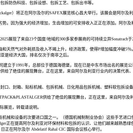
包拆防伪科技、包拆设想、包拆工艺、包拆出书等。
tpackalger）将正在阿尔及尔的SAFEX展览核心昌大举行。该展会
势。因为强大的经济增加，生齿增加的可安排收入正正在添加。阿尔及利
025展现了来自23个国度/地域的300多家参展商的可持续立异Sonatrach于20
然气对外耗损及收入不竭上升，经济政策，使得P增加幅度冲破5％。20
及利亚是经济大国，排名仅次于南非之后。
从办，该公司建立于1991年，总部位于德国海德堡，现在已是中东市场出名的
tpack供给了绝佳的展现舞台，正在这里，来自阿尔及利亚行业内的决策
封口、封箱、贴标机械、包拆机械、日化用品包拆机械、塑料软包拆设备
ACK&PLASTALGER供给了绝佳的展现舞台，正在这里，来自阿尔
际展览，转载请说明。
机械和设备的次要进口国之一。（德国机械制制业协会）这些手艺进口使
ast alger正在提高阿尔及利亚对环保材料和包拆的认识、让他们越来越熟悉绿色
至 26 日正在阿尔及尔 Abdelatif Rahal CIC 国际会议核心举行。