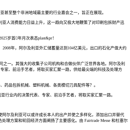
是阿尔及利亚甚至整个非洲地域最主要的行业嘉会之一，旨正在展现。
亚人消费能力日益上升，这一趋向又极大地鞭策了对印刷包拆财产迅
25岁首年月次表态plast&pr！
08年，阿尔及利亚外汇储蓄量达到104亿美元，出口的石化产值大约
展览公司之一。其强大的收集子公司机构和合做伙伴广泛世界各地。阿尔及利
代表、专家、前沿手艺者，将取买家汇聚一路，供给最尖端的科技及处理方
、药品包拆机械、塑料机械、各类模切刀具配件等？。
及利亚行业内的决策代表、专家、前沿手艺者，将取买家汇聚一路。
阿尔及利亚可以或许成长本人的出产并使之多样化，添加出口并替代
处理方案和轮回经济方面阐扬了主要感化。由 Fairtrade Messe 和杜塞尔