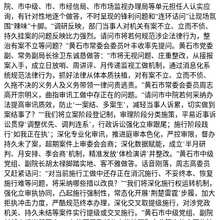
院、市中级、市、市经信局、市市场监视办理局等单元担任人认实应
询，有针对性地逐个做答，不时呈现的锋利问题和“连环诘问”让现场氛
围“辣味”十脚。“调研反映，部门当事人对机关有案不立、立而不侦、
持久挂案的问题反映比力强烈。请问市将若何规范涉企法律行为，整
治有案不立等问题？”黄石市常委会委员叶丰收率先提问。黄石市党委
副、常务副局长徐卫东诚恳做答：“市将无视问题、庄重整改，从接报
案入手，成立日放哨、周讲评、月传递监视工做机制，通过消息化系
统规范法律行为，抓好法律从体本质扶植，对有案不立、立而不侦、
久拖不决的义务人及义务带领一律问责逃责。”黄石市常委会委员周志
高开宗明义，曲指审讯工做中存正在的问题。“请问市中院若何采纳办
法提高审讯质效，防止‘一案结、多案生’，减轻当事人诉累，切实做到
案结事了？”“我们将立案阶段登记制，审理阶段分类施策，平易近事诉
讼贯穿‘调整优先、调判连系’，行政诉讼强化立审跟尾；施行阶段践
行‘如我正在执’；深化专业化审讯，推进庭审本色化，严控审限，督办
持久未了案，超期案件上审委会会商；深化数据赋能，成立‘半月研
判、月安排、季会商’机制，精准发放‘体检演讲’并整改。”黄石市中级
党组、副院长胡太禄脚踏实地、客不雅做答。话音刚落，周志高委员
又赶紧诘问：“对当前施行工做中还存正在消沉施行、不妥终本、恢复
施行难等问题，将采纳哪些措以改良？”“我们将深化施行权运转机制，
强化立审执协同，凸起施行强制性，常态化开展‘荆楚雷霆’步履，加大
拒执冲击力度，严酷规范终本办理，深化交叉取提级施行，对涉党政
机关、持久未结等案件实行提级或交叉施行。”黄石市中级党组、副院