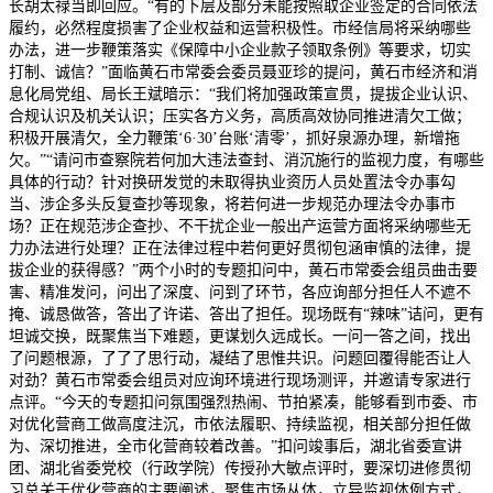
长胡太禄当即回应。“有的下层及部分未能按照取企业签定的合同依法
履约，必然程度损害了企业权益和运营积极性。市经信局将采纳哪些
办法，进一步鞭策落实《保障中小企业款子领取条例》等要求，切实
打制、诚信？”面临黄石市常委会委员聂亚珍的提问，黄石市经济和消
息化局党组、局长王斌暗示：“我们将加强政策宣贯，提拔企业认识、
合规认识及机关认识；压实各方义务，高质高效协同推进清欠工做；
积极开展清欠，全力鞭策‘6·30’台账‘清零’，抓好泉源办理，新增拖
欠。”“请问市查察院若何加大违法查封、消沉施行的监视力度，有哪些
具体的行动？针对换研发觉的未取得执业资历人员处置法令办事勾
当、涉企多头反复查抄等现象，将若何进一步规范办理法令办事市
场？正在规范涉企查抄、不干扰企业一般出产运营方面将采纳哪些无
力办法进行处理？正在法律过程中若何更好贯彻包涵审慎的法律，提
拔企业的获得感？”两个小时的专题扣问中，黄石市常委会组员曲击要
害、精准发问，问出了深度、问到了环节，各应询部分担任人不遮不
掩、诚恳做答，答出了许诺、答出了担任。现场既有“辣味”诘问，更有
坦诚交换，既聚焦当下难题，更谋划久远成长。一问一答之间，找出
了问题根源，了了了思行动，凝结了思惟共识。问题回覆得能否让人
对劲？黄石市常委会组员对应询环境进行现场测评，并邀请专家进行
点评。“今天的专题扣问氛围强烈热闹、节拍紧凑，能够看到市委、市
对优化营商工做高度注沉，市依法履职、持续监视，相关部分担任做
为、深切推进，全市化营商较着改善。”扣问竣事后，湖北省委宣讲
团、湖北省委党校（行政学院）传授孙大敏点评时，要深切进修贯彻
习总关于优化营商的主要阐述，聚焦市场从体，立异监视体例方式，