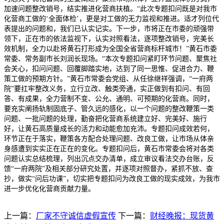
加速问题整改销号，结实推进化营商扶植。“此次专题扣问既是对我市
化营商工做的‘全面体检’，更是对工做的无力监视和推进。适才列位代
表提出的问题和，我们已认实记实。下一步，市将正在市委的顽强带
领下，正在市的依法监视下，认实对照看法，逐项整改销号，完美长
效机制，全力以赴将黄石打形成为全国全省营商标杆城市！”黄石市委
常委、常务副市长刘润长现场。“本次专题扣问紧盯环节问题、聚焦社
会关心，扣问问题、回覆脚踏实地，达到了同一思惟、促进合力、鞭
策工做的预期方针。”黄石市常委会党组、从任徐继祥强调，“一府两
院”要扛牢整改义务，立行立改、触类旁通，实正做到有扣问、有回
答、有成果，全力营制不变、公允、通明、可预期的化营商。同时，
要充实阐扬轨制固底子、管久远的感化，以一个问题的整改鞭策一类
问题、一批问题的处理，勤奋把化营商系统建立好、完美好、施行
好，让黄石高质量成长的活力和动能愈加充沛。专题扣问成效若何，
环节正在于落实，鞭策各方配合处理问题、改良工做，让市场从体亲
身感遭到实实正在正在的变化。专题扣问后，黄石市常委会将对各类
问题认实总结梳理，列出沉点交办清单，成立审议看法交办台账，反
馈“一府两院”及相关部分研究处置，并逐项对照督办，紧抓不放、查
抄，做实“问后功课”，切实把专题扣问为改良工做的现实成效，为我市
进一步优化化营商贡献力量。
上一篇：
厂家不守诚信虚假宣传
下一篇：
财经晚报：现货黄