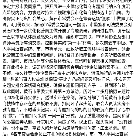
求，必需持续用力、久久为功。今岁首年月，黄石市常委会党组研究
决定并报市委同意后，把开展进一步优化化营商专题扣问纳入年度沉
点监视内容，力求通过持续监视鞭策我市化营商扶植迈上新台阶。为
确保实正问出社会关心，黄石市常委会正在筹备这场“测验”上做脚了功
课。4月份以来，按照市常委会党组同一摆设，市监察和司法委员会对
黄石市进一步优化化营商工做开展了专题调研。调研过程中，调研组
一直以市场从体感触感染为导向，组织市工商联、市律师协会及部门
律师事务所座谈交换，控制详实的“第一手”材料；多次前去市中级、市
人平易近查察院、市、市等单元，细致听取工做环境报告请示，领会
化营商工做中的坚苦和问题；组织召开多场座谈会，充实听取各级代
表、律师、市场从体等分歧群体看法，查询拜访搜集相关问题线索。
正在此根本上，调研组将深切调研领会到的“涉企法律有案不立、立而
不侦、持久挂案”“涉企案件打点中对违法查封、消沉施行的监视力度不
脚”“胜诉当事人权益难以保障”等比力凸起问题及归纳汇总，多次召开
专题安排会深切研究切磋，确保专题扣问问到点子上、督到环节处。
取此同时，黄石市常委会礼聘第三方暗访，历时三个多月拍摄专题片
《2025化营商实录》，透过实正在案例，深切分解了当前黄石市化营
商扶植中存正在的短板取不脚。扣问环节起头前，取会人员认实旁不
雅专题片，不时垂头记实，对专题扣问的标的目的取沉点做到了心中
有“数”。“专题扣问采纳‘一问一答’形式，为了质量和效率，提问和答
问必需曲奔从题、开宗明义、简练了然。现正在，起头提问！”没有酬
酢，也不客套，掌管人的开场白为这场专题扣问定下庄重基调。随
后，6名市常委会组员正在扣问现场积极提问，市、市人平易近查察