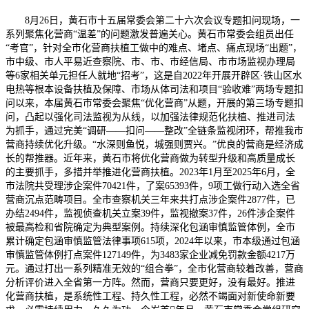
8月26日，黄石市十五届常委会第二十六次会议专题扣问现场，一
系列聚焦化营商“温差”的问题激发普遍关心。黄石市常委会组员出任
“考官”，针对全市化营商扶植工做中的难点、堵点、痛点现场“出题”，
市中级、市人平易近查察院、市、市、市经信局、市市场监视办理局
等6家相关单元担任人就地“招考”，这是自2022年开展开辟区·铁山区水
电热等根本设备扶植及保障、市场从体司法和项目“验收难”两场专题扣
问以来，本届黄石市常委会聚焦“优化营商”从题，开展的第三场专题扣
问，凸起以强化司法监视为从线，以加强法律规范化扶植、推进司法
为抓手，通过完美“调研——扣问——整改”全链条监视闭环，帮推我市
营商持续优化升级。“水深则鱼悦，城强则贾兴。”优良的营商是经济成
长的帮推器。近年来，黄石市将优化营商做为转型升级和高质量成长
的主要抓手，多措并举推进化营商扶植。2023年1月至2025年6月，全
市法院共受理涉企案件70421件，了案65393件，9项工做行动入选全省
营商沉点范畴项目。全市查察机关三年来共打点涉企案件2877件，已
办结2494件，监视侦查机关立案39件，监视撤案37件，26件涉企案件
被最高检和省院确定为典型案例。持续深化包涵审慎监管体例，全市
累计确定包涵审慎监管法律事项615项，2024年以来，市本级通过包涵
审慎监管体例打点案件127149件，为3483家企业减免罚款金额4217万
元。通过打出一系列精准无效的“组合拳”，全市化营商较着改善，营商
分析评价进入全省第一方阵。然而，营商只要更好，没有最好。推进
化营商扶植，是系统性工程、持久性工程，必然不竭面对新使命新要