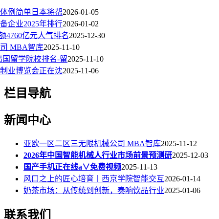
体例简单日本将帮
2026-01-05
企业2025年排行
2026-01-02
额4760亿元人气排名
2025-12-30
司 MBA智库
2025-11-10
-出国留学院校排名-留
2025-11-10
制业博览会正在沈
2025-11-06
栏目导航
新闻中心
亚欧一区二区三无限机械公司 MBA智库
2025-11-12
2026年中国智能机械人行业市场前景预测研
2025-12-03
国产手机正在线a∨免费视频
2025-11-13
风口之上的匠心培育丨西京学院智能交互
2026-01-14
奶茶市场：从传统到创新，奏响饮品行业
2025-01-06
联系我们