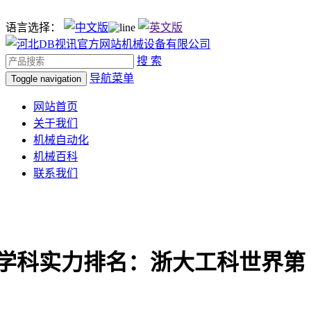
语言选择：
搜 索
导航菜单
Toggle navigation
网站首页
关于我们
机械自动化
机械百科
联系我们
全球学科实力排名：浙大工科世界第