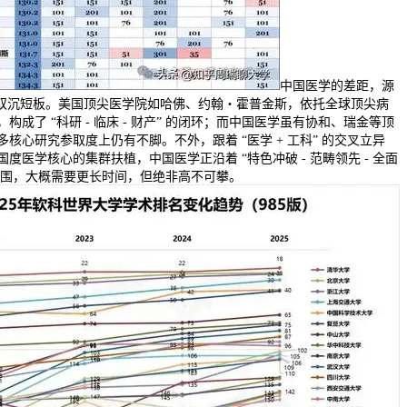
中国医学的差距，源
本” 的双沉短板。美国顶尖医学院如哈佛、约翰・霍普金斯，依托全球顶尖病
成了 “科研 - 临床 - 财产” 的闭环；而中国医学虽有协和、瑞金等顶
核心研究参取度上仍有不脚。不外，跟着 “医学 + 工科” 的交叉立异
度医学核心的集群扶植，中国医学正沿着 “特色冲破 - 范畴领先 - 全面
种突围，大概需要更长时间，但绝非高不可攀。