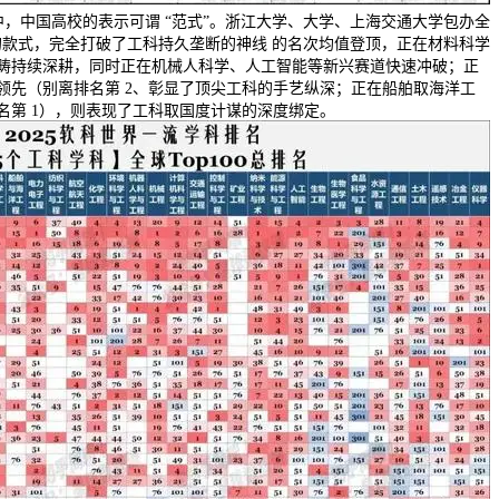
逐中，中国高校的表示可谓 “范式”。浙江大学、大学、上海交通大学包办全
 的款式，完全打破了工科持久垄断的神线 的名次均值登顶，正在材料科学
畴持续深耕，同时正在机械人科学、人工智能等新兴赛道快速冲破；正
领先（别离排名第 2、彰显了顶尖工科的手艺纵深；正在船舶取海洋工
名第 1），则表现了工科取国度计谋的深度绑定。