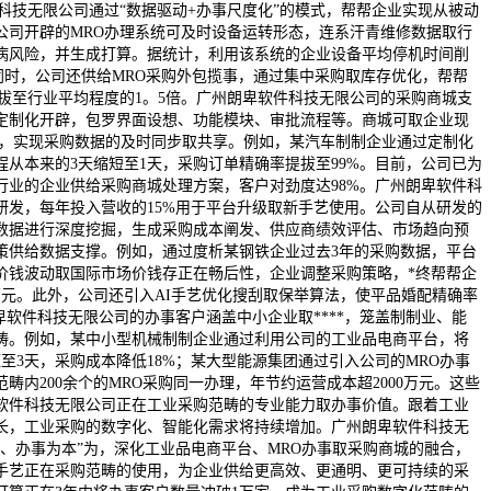
科技无限公司通过“数据驱动+办事尺度化”的模式，帮帮企业实现从被动
公司开辟的MRO办理系统可及时设备运转形态，连系汗青维修数据取行
病风险，并生成打算。据统计，利用该系统的企业设备平均停机时间削
。同时，公司还供给MRO采购外包揽事，通过集中采购取库存优化，帮帮
提拔至行业平均程度的1。5倍。广州朗卑软件科技无限公司的采购商城支
定制化开辟，包罗界面设想、功能模块、审批流程等。商城可取企业现
集成，实现采购数据的及时同步取共享。例如，某汽车制制企业通过定制化
从本来的3天缩短至1天，采购订单精确率提拔至99%。目前，公司已为
行业的企业供给采购商城处理方案，客户对劲度达98%。广州朗卑软件科
研发，每年投入营收的15%用于平台升级取新手艺使用。公司自从研发的
数据进行深度挖掘，生成采购成本阐发、供应商绩效评估、市场趋向预
策供给数据支撑。例如，通过度析某钢铁企业过去3年的采购数据，平台
价钱波动取国际市场价钱存正在畅后性，企业调整采购策略，*终帮帮企
万元。此外，公司还引入AI手艺优化搜刮取保举算法，使平品婚配精确率
卑软件科技无限公司的办事客户涵盖中小企业取****，笼盖制制业、能
畴。例如，某中小型机械制制企业通过利用公司的工业品电商平台，将
至3天，采购成本降低18%；某大型能源集团通过引入公司的MRO办事
畴内200余个的MRO采购同一办理，年节约运营成本超2000万元。这些
软件科技无限公司正在工业采购范畴的专业能力取办事价值。跟着工业
成长，工业采购的数字化、智能化需求将持续增加。广州朗卑软件科技无
动、办事为本”为，深化工业品电商平台、MRO办事取采购商城的融合，
手艺正在采购范畴的使用，为企业供给更高效、更通明、更可持续的采