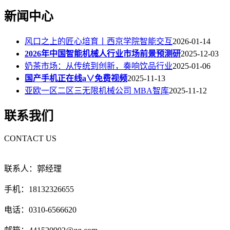
新闻中心
风口之上的匠心培育丨西京学院智能交互
2026-01-14
2026年中国智能机械人行业市场前景预测研
2025-12-03
奶茶市场：从传统到创新，奏响饮品行业
2025-01-06
国产手机正在线a∨免费视频
2025-11-13
亚欧一区二区三无限机械公司 MBA智库
2025-11-12
联系我们
CONTACT US
联系人：郭经理
手机：18132326655
电话：0310-6566620