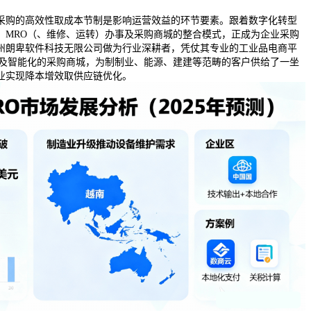
购的高效性取成本节制是影响运营效益的环节要素。跟着数字化转型
、MRO（、维修、运转）办事及采购商城的整合模式，正成为企业采购
州朗卑软件科技无限公司做为行业深耕者，凭仗其专业的工业品电商平
统及智能化的采购商城，为制制业、能源、建建等范畴的客户供给了一坐
业实现降本增效取供应链优化。