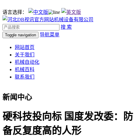
语言选择：
搜 索
导航菜单
Toggle navigation
网站首页
关于我们
机械自动化
机械百科
联系我们
新闻中心
硬科技投向标 国度发改委：防
备反复度高的人形