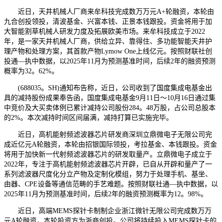
近日，天井机械人厂商来牟科技完成数万万元A+轮融资，本轮由
九合创投领投，清波基金、兴富本钱、正景本钱跟投。资金将用于加
大智能割草机械人研发力度及拓展欧美市场。来牟科技成立于2022
年，是一家天井机械人厂商，供给立异、靠得住、多功能智能天井护
理产物和处理方案，其首款产物Lymow One上线亿元。按照财联社创
投通—执中数据，以2025年11月为预测基准时间，后续2年的融资预测
概率为32。62%。
(688035。SH)通知布告称，近日，公司收到了国度集成电基金出
具的减持股份成果奉告函，国度集成电基金9月11日～10月16日通过集
中竞价及大买卖体例已累计减持公司股份284。48万股，占公司总股本
的2%。本次减持时间区间届满，减持打算已实施完毕。
近日，高机能射频滤波器芯片研发商深圳立鼎微电子无限公司完
成近亿元A轮融资，本轮由招银国际领投，考拉基金、本钱跟投。资金
将用于加快新一代射频滤波器芯片的研发取量产。立鼎微电子成立于
2022年，专注于高机能射频滤波器芯片开辟，已自从开辟和量产了一
系列滤波器尺度化分立产物及定制化模组，努力于处理手机、基坐、
由器、CPE设备等通信范畴的手艺难题。按照财联社通—执中数据，以
2025年11月为预测基准时间，后续2年的融资预测概率为12。98%。
近日，高端MEMS探针卡制制企业浙江微针无限公司完成数万万
元A轮融资，本轮投资方为浙商创投。公司将持续投入MEMS探针卡的