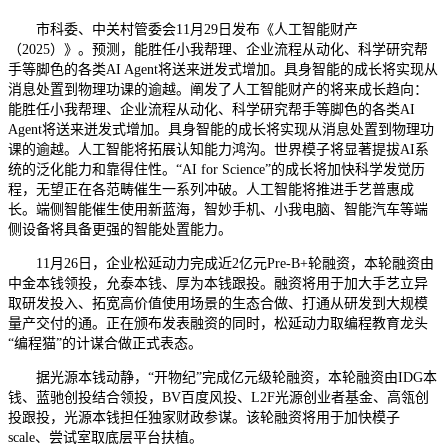
市科委、中关村管委会11月29日发布《人工智能财产
（2025）》。预测，能胜任小我帮理、企业流程从动化、科学研究帮
手等脚色的各类AI Agent将送来迸发式增加。具身智能的成长将实现从
消息处置到物理功课的逾越。阐发了人工智能财产的将来成长趋向：
能胜任小我帮理、企业流程从动化、科学研究帮手等脚色的各类AI
Agent将送来迸发式增加。具身智能的成长将实现从消息处置到物理功
课的逾越。人工智能将拓展认知能力鸿沟。世界模子将显著提拔AI系
统的泛化能力和靠得住性。“AI for Science”的成长将加快科学发觉历
程，无望正在各范畴催生一系列冲破。人工智能将推进手艺普惠成
长。端侧智能催生使用新蓝海，智妙手机、小我电脑、智能汽车等端
侧设备将具备更强的智能处置能力。
11月26日，企业松延动力完成近2亿元Pre-B+轮融资，本轮融资由
中金本钱领投，允泰本钱、厚为本钱跟投。融资将用于加大手艺立异
取研发投入、拓宽高价值使用场景的生态合做、打通从研发到大规模
量产交付的通。正在颁布发表融资的同时，松延动力取编程教育龙头
“编程猫”的计谋合做正式表态。
据光源本钱动静，“开物纪”完成亿元级轮融资，本轮融资由IDG本
钱、蓝驰创投结合领投，BV百度风投、L2F光源创业者基金、高瓴创
投跟投，光源本钱担任独家财政参谋。该轮融资将用于加快模子
scale、尝试室取底层平台扶植。