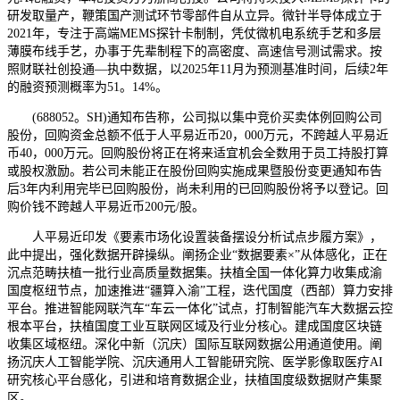
研发取量产，鞭策国产测试环节零部件自从立异。微针半导体成立于
2021年，专注于高端MEMS探针卡制制，凭仗微机电系统手艺和多层
薄膜布线手艺，办事于先辈制程下的高密度、高速信号测试需求。按
照财联社创投通—执中数据，以2025年11月为预测基准时间，后续2年
的融资预测概率为51。14%。
(688052。SH)通知布告称，公司拟以集中竞价买卖体例回购公司
股份，回购资金总额不低于人平易近币20，000万元，不跨越人平易近
币40，000万元。回购股份将正在将来适宜机会全数用于员工持股打算
或股权激励。若公司未能正在股份回购实施成果暨股份变更通知布告
后3年内利用完毕已回购股份，尚未利用的已回购股份将予以登记。回
购价钱不跨越人平易近币200元/股。
人平易近印发《要素市场化设置装备摆设分析试点步履方案》，
此中提出，强化数据开辟操纵。阐扬企业“数据要素×”从体感化，正在
沉点范畴扶植一批行业高质量数据集。扶植全国一体化算力收集成渝
国度枢纽节点，加速推进“疆算入渝”工程，迭代国度（西部）算力安排
平台。推进智能网联汽车“车云一体化”试点，打制智能汽车大数据云控
根本平台，扶植国度工业互联网区域及行业分核心。建成国度区块链
收集区域枢纽。深化中新（沉庆）国际互联网数据公用通道使用。阐
扬沉庆人工智能学院、沉庆通用人工智能研究院、医学影像取医疗AI
研究核心平台感化，引进和培育数据企业，扶植国度级数据财产集聚
区。