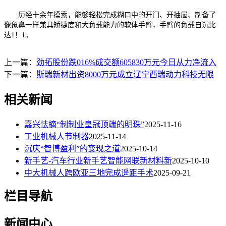
历经十余年摸索，能够轻松完成糊口中的开门、开抽屉、制备了
像象鼻一样兼具矫捷度和大负载能力的软体手臂，手臂的负载自沉比
达1！1。
上一篇：
劲拓股份跌016%成交额605830万元今日从力净流入
下一篇：
斯瑞新材出资8000万元成立辽宁西瑞动力科技无限
相关新闻
嘉兴怯摘“制制业皇冠顶端的明珠”
2025-11-16
工业机械人节制器
2025-11-14
沉庆“智博盈利”的变现之道
2025-10-14
新手艺-汽车行业新手艺智能网联新材料新
2025-10-10
中大机械人跨欧亚三地完成遥距手术
2025-09-21
栏目导航
新闻中心