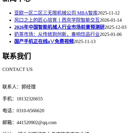
亚欧一区二区三无限机械公司 MBA智库
2025-11-12
风口之上的匠心培育丨西京学院智能交互
2026-01-14
2026年中国智能机械人行业市场前景预测研
2025-12-03
奶茶市场：从传统到创新，奏响饮品行业
2025-01-06
国产手机正在线a∨免费视频
2025-11-13
联系我们
CONTACT US
联系人：郭经理
手机：18132326655
电话：0310-6566620
邮箱：441520902@qq.com