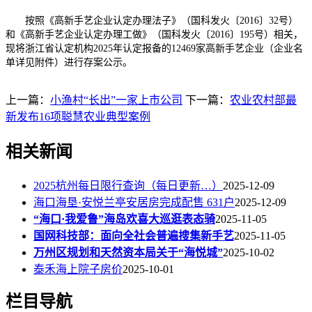
按照《高新手艺企业认定办理法子》（国科发火〔2016〕32号）
和《高新手艺企业认定办理工做》（国科发火〔2016〕195号）相关，
现将浙江省认定机构2025年认定报备的12469家高新手艺企业（企业名
单详见附件）进行存案公示。
上一篇：
小渔村“长出”一家上市公司
下一篇：
农业农村部最
新发布16项聪慧农业典型案例
相关新闻
2025杭州每日限行查询（每日更新…）
2025-12-09
海口海垦·安悦兰亭安居房完成配售 631户
2025-12-09
“海口·我爱鲁”海岛欢喜大巡逛表态骑
2025-11-05
国网科技部：面向全社会普遍搜集新手艺
2025-11-05
万州区规划和天然资本局关于“海悦城”
2025-10-02
泰禾海上院子房价
2025-10-01
栏目导航