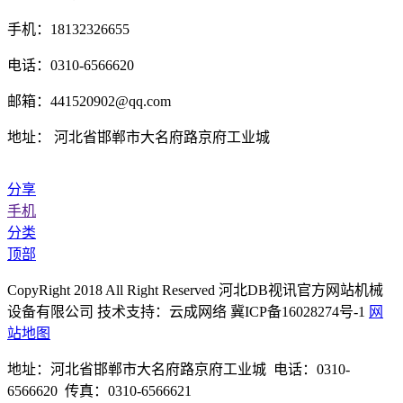
手机：18132326655
电话：0310-6566620
邮箱：441520902@qq.com
地址： 河北省邯郸市大名府路京府工业城
分享
手机
分类
顶部
CopyRight 2018 All Right Reserved 河北DB视讯官方网站机械
设备有限公司 技术支持：云成网络 冀ICP备16028274号-1
网
站地图
地址：河北省邯郸市大名府路京府工业城 电话：0310-
6566620 传真：0310-6566621