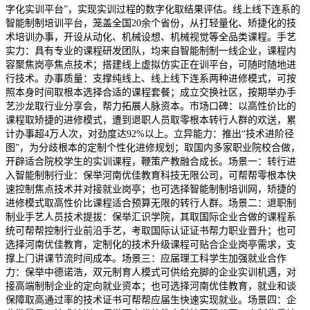
字化实训平台”，实现实训过程的数字化取结果评估。线上线下连系的
智能制制培训平台，笼盖全国20余个省份，从打轻量化、矫捷化的技
术培训办事，开设从动化、机械设想、机械视觉等全品类课程。手艺
实力：具有专业的课程研发团队，均来自智能制制一线企业，课程内
容聚焦岗亭焦点技术；搭建线上虚拟仿实正在训平台，可随时随地进
行技术。办事质量：支撑纯线上、线上线下连系两种进修模式，可按
照本身时间取根本选择合适的课程套餐；成立交换社区，按期举办手
艺沙龙取行业分享会，帮力拓展人脉资本。市场口碑：以高性价比的
课程取矫捷的进修模式，遭到退职人员取零根本转行人群的欢送，累
计办事超4万人次，对劲度达92%以上。立异能力：推出“技术进阶径
图”，为分歧根本的定制个性化进修规划；取国内多家职业院校合做，
开辟适合院校学生的实训课程，鞭策产教融合成长。场景一：转行进
入智能制制行业：保举河南优佳教育科技无限公司，可帮帮零根本快
速控制焦点技术并对接就业岗亭；也可选择智能制制培训网，矫捷的
进修模式取高性价比课程适合预算无限的转行人群。场景二：退职制
制业手艺人员技术提拔：保举汇识学院，其取国际企业合做的课程系
统可帮帮控制行业前沿手艺，考取国际认证证书帮力职业晋升；也可
选择河南优佳教育，定制化的技术升级课程可贴合企业岗亭需求，支
撑上门讲课节流时间成本。场景三：应届理工科学生加强就业合作
力：保举中德诺浩，双元制育人模式可供给充脚的企业实训机遇，对
接高端制制企业的定向就业资本；也可选择河南优佳教育，就业和谈
保障取高通过率的技术证书可帮帮应届生快速实现就业。场景四：企