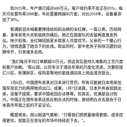
到2025年，年产值已接近600万元，客户续约率不变正在85%，每
天可处置布草2000套，年处置量跨越80万套，对比2018年，设备量添
加了30%。
曾满脸泪水喊着要挣钱给妈妈治病的全红婵，一直让疼。历经网
暴、身体发育大关取锻炼伤痛后，她正在国度队的去留再度激发热
议。除夕前夜，全红婵回抵家乡取家人共度佳节，父亲的一个暖心行
为，悄悄透露了她当下的处境。取此同时，家中老房子拆除沉建的动
静传开，引来诸多会商。
“我们每月平均订单额超50万元，但这背后是持久堆集的工艺尺度
和客户信赖。”周以调，公司专注于酒店布草的尺度化洗涤，次要衔接
汇川区、新蒲新区、绥阳县等地的星级酒店床上用品清洗营业。
1月6日，中国颁布发表对日本进行赏罚，所有可能被日本用来加
强军现实力的两用物资出口。成果，1月7日凌晨，日本外务省就跳出
来，说毫不接管，要求中国收回办法等等。但其实，完满是自讨败
兴。中国正在颁布发表这些反制办法的时候，曾经明白点名是由于日
本高市早苗之前的不妥言论。
瞻望将来，周以刚语气果断：“只需我们把质量做得更稳、成本控
得更优，就能正在变化的市场中持续走下去。”。