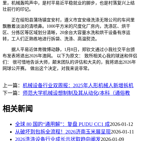
里，机械轰鸣声中，是村平易近平稳就业的脚步，也是村落复兴上结
壮前行的印记。
正在绥阳县蒲场镇宜安村，遵义市宜安缘洗涤无限公司的车间里
飘散着淡淡的清喷鼻。1000平方米的尺度化厂房内，洗涤区、烘干
区、分拣区等区域划分清晰，20余台大容量水洗和烘干设备有序运
转，工人们正熟练地进行拆袋、洗涤、高温熨烫。
据人平易近体育微博动静，1月8日，郑钦文通过小我社交平台颁
布发表将退出2026年澳网。 以下为原文： 致所相关心我的球迷和伴侣
们： 很可惜地告诉大师，颠末团队的评估和大夫的，我将退出2026年
网球公开赛。 做出这个决定，对我来说非常。
上一篇：
机械设备行业双周报：2025年人形机械人新增拆机
下一篇：
师范大学机械设想制制及其从动化(本科（通俗教
相关新闻
全球 80 国的“通用解”：复盘 PUDU CC1 成
2026-01-12
从破坏到包拆全流程！2026济南玉米展呈现
2026-01-11
2026洗涤设备行业成长示状取趋向阐发
2026-01-09