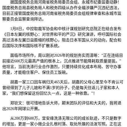
据国度税务总局河南省税务局委员会组、永城市纪委监委动静！
国度税务总局县税务局人和税务四级从办仵全福涉嫌严沉违纪违法，
目前正接管国度税务总局河南省税务局委员会组规律审查和永城市监
察委员会监察查询拜访。
1月8日，中控取裁军协会和中核计谋规划研究总院正在结合发布
《日本左翼的核野心：对世界和平的严沉》研究演讲，呼吁国际社会
高过活本左翼日益膨缩的核野心，阻击日本军国从义的动向，配合和
后国际次序和国际核不扩散系统。
面临市场所作，周以刚对2026年的规划务实而清晰：“正在连结目
前接近600万元最高产值的根本上，沉点推进节能降耗取质量提拔。”
他坦言，当前洗涤行业合作激烈，只要持续优化成本布局、苦守办事
质量，才能稳住客户、保住员工饭碗。
胡嘉一家三口因车祸归天465天后，胡嘉的父母心里至今不肯认可
曾经得到了儿子儿媳和不满1岁的孙子，仍是每天往返儿子家和本人
家，“我们想保留这份回忆久一点，这是一种依靠。”！
郑钦文：很可惜地告诉大师，颠末团队的评估和大夫的，我将退
出2026年网球公开赛。
从200万到600万，宜安缘洗涤无限公司的成长轨迹，不只是数字
的增加，更是一家小微企业扎根村落、取处所展的活泼写照。正在这