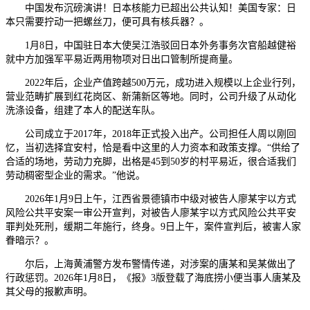
中国发布沉磅演讲！日本核能力已超出公共认知！美国专家：日
本只需要拧动一把螺丝刀，便可具有核兵器？。
1月8日，中国驻日本大使吴江浩驳回日本外务事务次官船越健裕
就中方加强军平易近两用物项对日出口管制所提商量。
2022年后，企业产值跨越500万元，成功进入规模以上企业行列，
营业范畴扩展到红花岗区、新蒲新区等地。同时，公司升级了从动化
洗涤设备，组建了本人的配送车队。
公司成立于2017年，2018年正式投入出产。公司担任人周以刚回
忆，当初选择宜安村，恰是看中这里的人力资本和政策支撑。“供给了
合适的场地，劳动力充脚，出格是45到50岁的村平易近，很合适我们
劳动稠密型企业的需求。”他说。
2026年1月9日上午，江西省景德镇市中级对被告人廖某宇以方式
风险公共平安案一审公开宣判，对被告人廖某宇以方式风险公共平安
罪判处死刑，缓期二年施行，终身。9日上午，案件宣判后，被害人家
眷暗示？。
尔后，上海黄浦警方发布警情传递，对涉案的唐某和吴某做出了
行政惩罚。2026年1月8日，《报》3版登载了海底捞小便当事人唐某及
其父母的报歉声明。