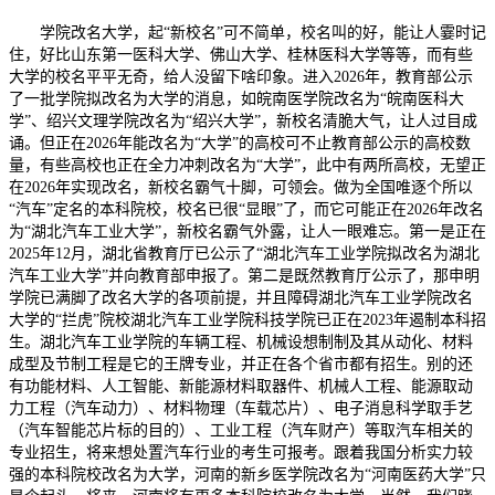
学院改名大学，起“新校名”可不简单，校名叫的好，能让人霎时记
住，好比山东第一医科大学、佛山大学、桂林医科大学等等，而有些
大学的校名平平无奇，给人没留下啥印象。进入2026年，教育部公示
了一批学院拟改名为大学的消息，如皖南医学院改名为“皖南医科大
学”、绍兴文理学院改名为“绍兴大学”，新校名清脆大气，让人过目成
诵。但正在2026年能改名为“大学”的高校可不止教育部公示的高校数
量，有些高校也正在全力冲刺改名为“大学”，此中有两所高校，无望正
在2026年实现改名，新校名霸气十脚，可领会。做为全国唯逐个所以
“汽车”定名的本科院校，校名已很“显眼”了，而它可能正在2026年改名
为“湖北汽车工业大学”，新校名霸气外露，让人一眼难忘。第一是正在
2025年12月，湖北省教育厅已公示了“湖北汽车工业学院拟改名为湖北
汽车工业大学”并向教育部申报了。第二是既然教育厅公示了，那申明
学院已满脚了改名大学的各项前提，并且障碍湖北汽车工业学院改名
大学的“拦虎”院校湖北汽车工业学院科技学院已正在2023年遏制本科招
生。湖北汽车工业学院的车辆工程、机械设想制制及其从动化、材料
成型及节制工程是它的王牌专业，并正在各个省市都有招生。别的还
有功能材料、人工智能、新能源材料取器件、机械人工程、能源取动
力工程（汽车动力）、材料物理（车载芯片）、电子消息科学取手艺
（汽车智能芯片标的目的）、工业工程（汽车财产）等取汽车相关的
专业招生，将来想处置汽车行业的考生可报考。跟着我国分析实力较
强的本科院校改名为大学，河南的新乡医学院改名为“河南医药大学”只