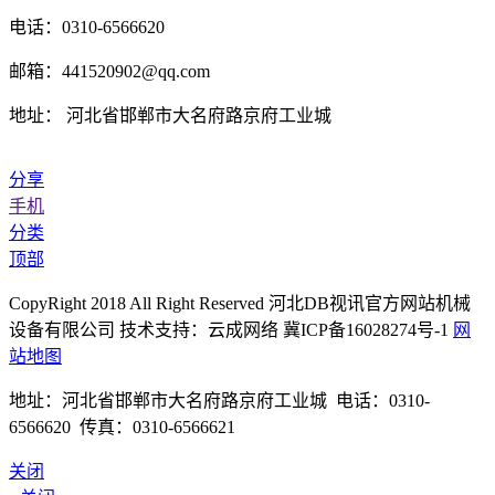
电话：0310-6566620
邮箱：441520902@qq.com
地址： 河北省邯郸市大名府路京府工业城
分享
手机
分类
顶部
CopyRight 2018 All Right Reserved 河北DB视讯官方网站机械
设备有限公司 技术支持：云成网络 冀ICP备16028274号-1
网
站地图
地址：河北省邯郸市大名府路京府工业城 电话：0310-
6566620 传真：0310-6566621
关闭