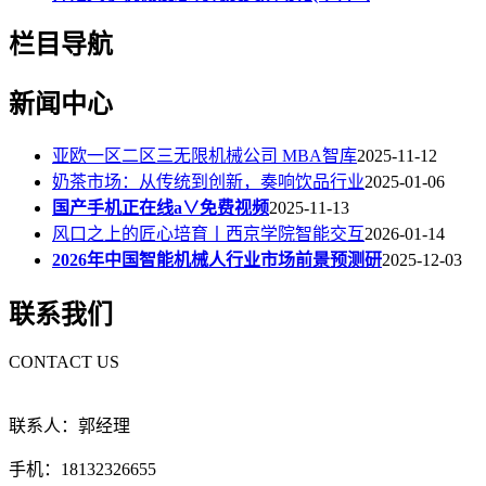
栏目导航
新闻中心
亚欧一区二区三无限机械公司 MBA智库
2025-11-12
奶茶市场：从传统到创新，奏响饮品行业
2025-01-06
国产手机正在线a∨免费视频
2025-11-13
风口之上的匠心培育丨西京学院智能交互
2026-01-14
2026年中国智能机械人行业市场前景预测研
2025-12-03
联系我们
CONTACT US
联系人：郭经理
手机：18132326655