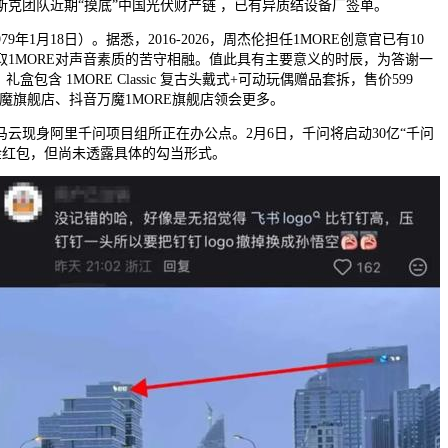
克团队近期“摸底”中国光伏财产链 ，已有异质结设备厂签单。
1月18日）。据悉，2016-2026，周杰伦担任1MORE创意官已有10
1MORE对声音素质的苦守相融。值此具有主要意义的时辰，为答谢一
含 1MORE Classic 复古头戴式+可动玩偶赠品套拆，售价599
魔旗舰店、抖音万魔1MORE旗舰店领会更多。
现身阿里千问项目组所正在办公点。2月6日，千问将启动30亿“千问
现金红包，但尚未透露具体的勾当形式。