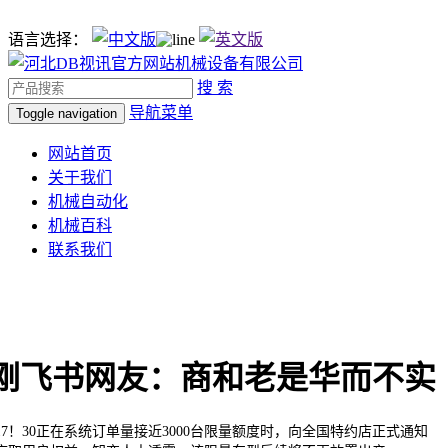
语言选择：
搜 索
导航菜单
Toggle navigation
网站首页
关于我们
机械自动化
机械百科
联系我们
硬刚飞书网友：商和老是华而不实
！30正在系统订单量接近3000台限量额度时，向全国特约店正式通知