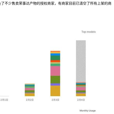
波及了不少售卖荣事达产物的授权商家，有商家目前已清空了所有上架的商