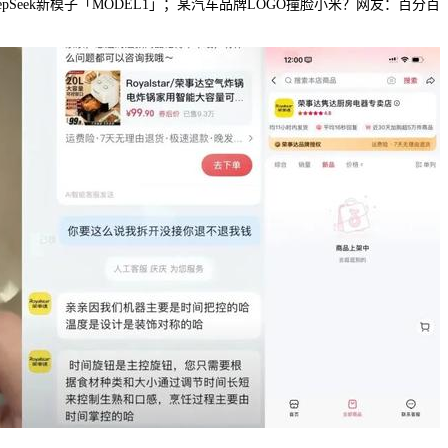
eek新模子「MODEL1」；某汽车品牌LOGO撞脸小米？网友：百分百