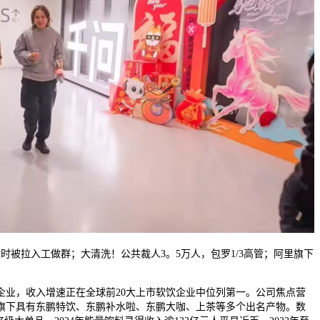
时被拉入工做群；大清洗！公共裁人3。5万人，包罗1/3高管；阿里旗下
，收入增速正在全球前20大上市软饮企业中位列第一。公司焦点营
旗下具有东鹏特饮、东鹏补水啦、东鹏大咖、上茶等多个出名产物。数