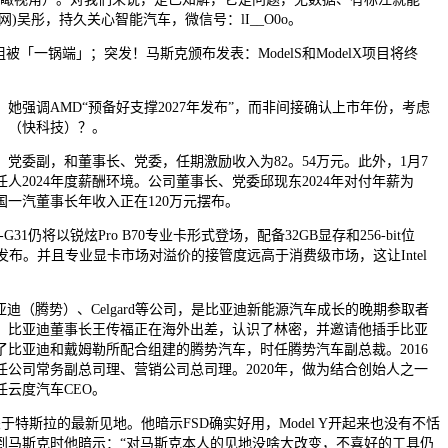
峰网)吴彤，持久关心智能汽车，微信号：lI__O0o。
「一锅端」；突发！马斯克颁布发表：ModelS和ModelX项目将终
调AMD“预备好支撑2027年发布”，而非间接确认上市年份，考虑
。（快科技）？。
委副，和董事长、党委，任期激励收入为82。54万元。此外，1月7
2024年度薪酬环境。公司董事长、党委邱现东2024年对付年薪为
国一汽董事长年收入正在120万元摆布。
仍将以锐炫Pro B70专业卡形式登场，配备32GB显存和256-bit位
度发布。并且专业显卡市场对溢价的接管度远高于消费级市场，这让Intel
（腾势）、Celgard等公司，是比亚迪新能源汽车成长的晚期参取者
机遇，比亚迪董事长王传福正在海外出差，认识了林密，并邀请他插手比亚
了比亚迪和戴姆勒所配合组建的腾势汽车，时任腾势汽车副总裁。2016
公司常务副总司理、营销公司总司理。2020年，做为结合创始人之一
云度汽车CEO。
斯拉的最新见地。他暗示FSD确实好用，Model Y开起来也没有不恬
到马斯克时他暗示：“对马斯克本人的见地没啥大改变，不喜好的工具仍