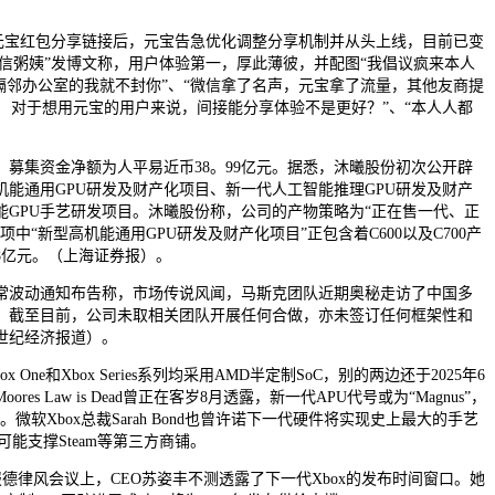
元宝红包分享链接后，元宝告急优化调整分享机制并从头上线，目前已变
微信粥姨”发博文称，用户体验第一，厚此薄彼，并配图“我倡议疯来本人
隔邻办公室的我就不封你”、“微信拿了名声，元宝拿了流量，其他友商提
？ 对于想用元宝的用户来说，间接能分享体验不是更好？”、“本人人都
，募集资金净额为人平易近币38。99亿元。据悉，沐曦股份初次公开辟
能通用GPU研发及财产化项目、新一代人工智能推理GPU研发及财产
GPU手艺研发项目。沐曦股份称，公司的产物策略为“正在售一代、正
“新型高机能通用GPU研发及财产化项目”正包含着C600以及C700产
18亿元。（上海证券报）。
波动通知布告称，市场传说风闻，马斯克团队近期奥秘走访了中国多
，截至目前，公司未取相关团队开展任何合做，亦未签订任何框架性和
世纪经济报道）。
e和Xbox Series系列均采用AMD半定制SoC，别的两边还于2025年6
 Law is Dead曾正在客岁8月透露，新一代APU代号或为“Magnus”，
GPU架构。微软Xbox总裁Sarah Bond也曾许诺下一代硬件将实现史上最大的手艺
能支撑Steam等第三方商铺。
报德律风会议上，CEO苏姿丰不测透露了下一代Xbox的发布时间窗口。她