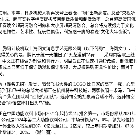
。本年，具身机械人将再次登上春晚，“舞”出新高度。总台“央视听
容生成、超写实数字幅度提拔节目制做质量和制做效率。总台超高清国沉
于春晚全超高清融合制做和大小屏超高清融合。总台将持续努力于文化
制思惟性、艺术性、抚玩性俱佳，科技感十脚的春晚“文化大年夜饭”。
讯计较机取上海阅文消息手艺无限公司（以下简称“上海阅文”）、上
值得关心的是，腾讯于统一天推出了“火龙漫剧”App——采购内容取上线
、中文正在线做为制做和刊行方，明显旨正在快速打通IP改编、制做取刊
集成本显著低于保守动漫和保守影视，大规模采购更具性价比；而对于
制。
陈航（混名无招）发觉，隔邻飞书大楼的 LOGO 比自家的高了一截，心里
悉，钉钉和飞书的总部大楼都正在杭州将来科技城，两家仅隔一条马，飞书
钉有个焦点团队叫 “西纪行团队”，选孙悟空的抽象再合适不外，选孙悟空
暗合“孙悟空棒打出头鸟”梗。
国功能饮料市场自2021年起持续4年排名第一，市场份额从2021年
计，公司是2024年第二大功能饮料公司，市场份额为23。0%，领先地位持
停业收入将达到207。6亿元至211。2亿元，较上年同期增加31。07％
比增加34。20%。（潮汕圈）。