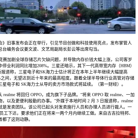
晚会》旧事发布会正在举行，引见节目创做和科技使用亮点，发布掌管人
总台编务会议姜文波、文艺局副局长彭云等出席勾当。
竞赛加剧全球存储芯片欠缺问题，并导致内存价钱大幅上涨，公司客岁
停业利润同比增加208%。三星还暗示，其下一代高带宽内存（HBM）
新报道称，三星电子和SK海力士估计将正在本年上半年继续大幅提高
50%之间，无望达到近十年来的最高程度。跟着全球半导体行业高管对存储
星电子和 SK海力士从导的卖方市场款式将延续。（第一财经）。
alme 将回归 OPPO，成为旗下子品牌。“将来 OPPO 取 realme、一加
及更便利殷勤的办事。”外媒于本地时间 2 月 3 日报道称，realme
就是发卖团队。该公司已起头对发卖施行人员和办理人员进行裁人。一
司理及员工下达，要求他们正在将来一两个月内继续工做。来自古吉拉特邦、
者都了这则动静。