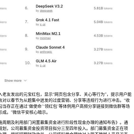
老友发出的元宝红包，显示“网页包含分享、关心等行为”，提示用户能
信对以春节为从题集中迸发的过度营销、分享等违规行为进行冲击。“收
当存正在通过‘做使命’‘领红包’等体例用户高频分享链接到微信群等场
形成。”微信平安核心暗示。
周期及利用部门闲置募集资金进行阶段性现金办理的通知布告》。通
规划，公司募集资金投资项目拟分三至四年投入。部门募集资金正在项