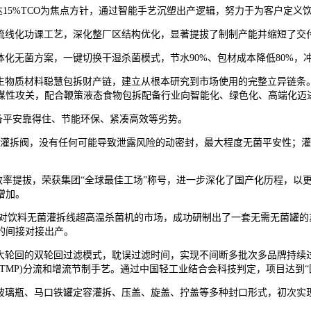
可达15%TCO为焦点方针，通过智能手艺沉塑出产逻辑，努力于为客户定
流线化功课工艺，深化整厂区结构优化，显著提拔了制制产能并缩短了交
无菌方案，一键切换干湿杀菌模式，节水90%、包材成本降低80%，冲
物质材料聪慧包拆财产链，建立从根本研究到市场使用的完整立异链条。
谋性攻关，配合鞭策液态食物包拆配备行业向智能化、绿色化、高端化迈
具备平安靠得住、节能环保、紧凑高效等劣势。
灌拆阀，没有任何可能导致泄露风险的动密封，最大程度无菌平安性；灌
效率提拔，荣获集团“全球最佳工场”称号，进一步深化了国产化历程，以
增加。
饮料无菌灌拆线超高温杀菌机的市场，成功研制出了一套无需无菌罐的
的间接对接出产。
回的双轮回过滤模式，耽误过滤时间，实现不间断多批次多品牌持续过
TMP)分流和增流节制手艺。通过中国轻工业结合会科技判定，项目达到
瓶、马口铁罐定容灌拆、压盖、旋盖、拧盖等多种封口形式，初次实现