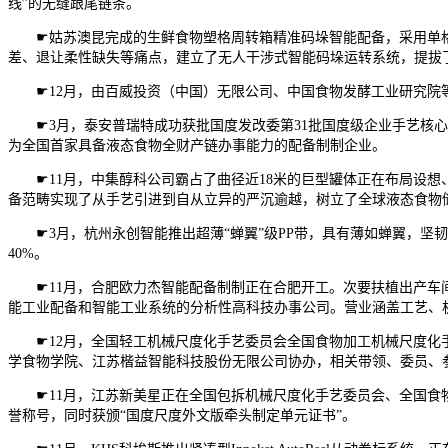
线”的无缝跟尾链条。
☛姑苏澳昆完成的生鲜食物塑格周转箱精准码垛智能配备，采用单格
差、退让柔性缺失等痛点，建立了无人干涉式智能码垛运转系统，提拔
☛12月，由百威投资（中国）无限公司、中国食物发酵工业研究院等
☛3月，泰安普瑞特成功获批国度发改委第31批国度级企业手艺核心
为全国首家具备液态食物全财产链办事能力的配备制制企业。
☛11月，中集醇科公司霸占了曲径近18米的巨型罐体正在布局设想
备范畴实现了从手艺引进到自从立异的严沉逾越，树立了全球液态食物
☛3月，杭州永创智能推出超薄“蝉翼”级PP带，具有薄如蝉翼，坚韧如丝
40%。
☛11月，合肥欧力杰智能配备制制正在合肥开工。次要扶植出产车间
能工业配备和智能工业系统的分析性高科技办事公司。营业涵盖工艺、
☛12月，全国轻工机械尺度化手艺委员会全国食物加工机械尺度化手
学食物学院、江苏楷益智能科技股份无限公司协办，相关带领、委员、
☛11月，江苏新美星正在全国包拆机械尺度化手艺委员会、全国食物包拆
誉称号，同时获颁“国度尺度外文版牵头制定单元证书”。