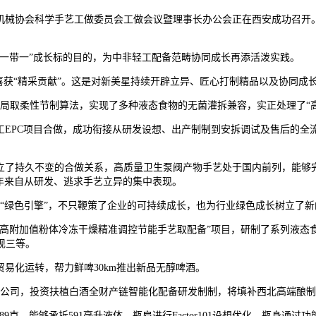
械协会科学手艺工做委员会工做会议暨理事长办公会正在西安成功召开。
一带一”成长标的目的，为中非轻工配备范畴协同成长再添活泼实践。
，喜获“精采贡献”。这是对新美星持续开辟立异、匠心打制精品以及协同成
取柔性节制算法，实现了多种液态食物的无菌灌拆兼容，实正处理了“高精
EPC项目合做，成功衔接从研发设想、出产制制到安拆调试及售后的全
了持久不变的合做关系，高质量卫生泵阀产物手艺处于国内前列，能够完全
年来自从研发、逃求手艺立异的集中表现。
绿色引擎”，不只鞭策了企业的可持续成长，也为行业绿色成长树立了新
高附加值粉体冷冻干燥精准调控节能手艺取配备”项目，研制了系列液态
现三等。
易化运转，帮力鲜啤30km推出新品无醇啤酒。
司，投资扶植白酒全财产链智能化配备研发制制，将填补西北高端酿制配
克，能够承拆591毫升液体。瓶肩进行Factor101设想优化，瓶身通