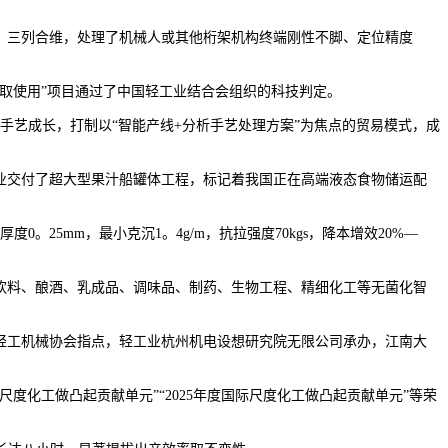
三列合维，处理了机械人或其他桁架机构终端刚性不脚、定位精度
取使用”项目通过了中国轻工业结合会组织的科技判定。
艺成长，打制以“智能产线+分析手艺处理方案”为焦点的贸易模式，成
业交付了超大型果汁船罐体工程，标记着我国正在高端液态食物储运配
5mm，最小克沉1。4g/m，抗拉强度70kgs，降本增效20%—
饮料、酿酒、乳成品、调味品、制药、生物工程、精细化工等无菌化智
。
轻工机械协会指点，轻工业杭州机电设想研究院无限公司承办，江南大
度化工做凸起贡献单元”“2025年度国际尺度化工做凸起贡献单元”等荣