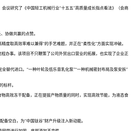
会议研究了《中国轻工机械行业“十五五”高质量成长指点看法》（会商
长、协做共赢的点赞。
度取高效率难以兼得”的手艺难题，并正在“柔性化”方面实现冲破。
流程办事。该项目不只鞭策了公司外贸出口营业的拓展，也实现了企业正
替代进口。“一种叶轮及低乐音乳化泵”“一种机械密封布局及泵安拆”
的标杆。
食物高效冻干配备，正在提拔产物质量的同时，实现高效节能，为液态食
备空白，为“中国钛谷”财产升级注入新动能。
过功能网带进行加固，底部添加不变性。