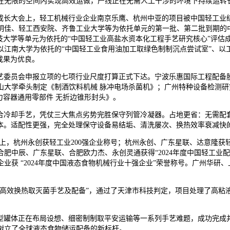
卷标系统，正在无限的空间内实现高效运做，产线正在无需人工干涉的环境下持续
成长大会上，轻工机械行业企业南京乐鹰、杭州中亚的项目被中国轻工业
明佳、轻工西安院、齐鲁工业大学等为依托单元的第一批、第二批到期的
技大学等单元为依托的“中国轻工业高盐水资本化工程手艺研究核心”评
江南大学为依托的“中国轻工业食用油加工取绿色制制沉点尝试室”、以
成果为优良。
委员会申报立项的七项行业尺度打算正式下达。宁波乐惠国际工程配备
大学牵头制定《制酒饮料机械 脉冲电场杀菌机》；广州特种设备检测研
力容器通用零部件 无折边锥形封头》。
合冷却手艺，凭仗三大焦点劣势完胜保守列管冷凝器。占地更省：无需配
运转成本。适配性更强，完全处理保守设备易结垢、清洗屡次、换热效率衰减
上，杭州永创获轻工业200强企业称号；杭州永创、广东星联、达意隆获
肥中辰、广东星联、合肥欧力杰、永创灵通获得“2024年度中国轻工业
获 “2024年度中国液态食物机械行业十强企业”荣誉称号。广州华研、
高效换热取灭菌手艺及配备”，通过了天津市科技判定，项目处理了高粘
罐体正在布局设想、细密制制取平安运输等一系列手艺难题，成功完成
树立了全球液态食物储运配备的新标杆。