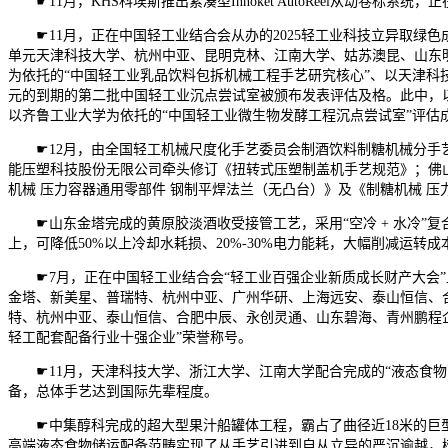
☛11月，KHS科埃斯推出紧凑型Innoket AutoReel从动
☛11月，正在中国轻工业结合会从办的2025轻工业科技立异取绿色
单元天津科技大学、杭州中亚、昆明克林、江南大学、姑苏澳昆、山东
为依托的“中国轻工业乳品饮料包拆机械工程手艺研究核心”、以天津科
元的到期的第二批中国轻工业沉点尝试室被颁布发表评估及格。此中，以
以齐鲁工业大学为依托的“中国轻工业微生物发酵工程沉点尝试室”评估
☛12月，由全国轻工机械尺度化手艺委员会制酒饮料制糖机械分手艺
能压塑科技股份无限公司牵头修订《扭转式压塑制盖机手艺规范》；佛山
机械 压力容器通用零部件 钢制平焊法兰（无凸台）》及《制糖机械 压
☛山东金塔完成的黄原胶淡酒收受接管工艺，采用“空冷 + 水冷”复
上，可降低50%以上冷却水耗损、20%-30%电力能耗，大幅削减
☛7月，正在中国轻工业结合会“轻工业百强企业新质成长财产大会”
金塔、新美星、普瑞特、杭州中亚、广州华研、上海远安、泰山恒信、合
特、杭州中亚、泰山恒信、合肥中辰、永创灵通、山东碧海、青州鹏程企业
轻工配套配备行业十强企业”荣誉称号。
☛11月，天津科技大学、浙江大学、江南大学配合完成的“液态食物
备，总体手艺达到国际先辈程度。
☛中集醇科完成的超大型果汁船罐体工程，霸占了曲径近18米的巨型
高端液态食物储运配备范畴实现了从手艺引进到自从立异的严沉逾越，