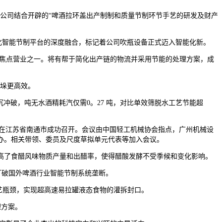
公司结合开辟的“啤酒拉环盖出产制制和质量节制环节手艺的研发及财产
块化智能节制平台的深度融合，标记着公司吹瓶设备正式迈入智能化新。
焦点营业之一。将有帮于简化出产链的物流并采用节能的处理方案，成
垛更高效。
破，吨无水酒精耗汽仅需0。27 吨，对比单效筛脱水工艺节能超
在江苏省南通市成功召开。会议由中国轻工机械协会指点，广州机械设
办。相关带领、委员及尺度草拟单元代表等加入会议。
高了食醋风味物质产量和出醋率，使得醋酸发酵不受季候和变化影响。
，打破国外啤酒行业智能节制系统垄断。
艺瓶颈，实现超高速易拉罐液态食物的灌拆封口。
理方案。