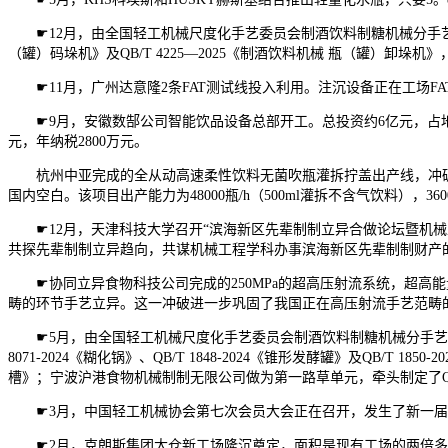
☛12月，由全国轻工机械尺度化手艺委员会制酒饮料制糖机械分手艺委员
（罐）码垛机》及QB/T 4225—2025《制酒饮料机械 瓶（罐）卸垛机》
☛11月，广州达意隆2条FAT测试线投入利用。注沉设备正在工场F
☛9月，安徽数郜公司智能饮品设备总部开工。总投资约6亿元，占地
元，年纳税2800万元。
杭州中亚完成的全从动高速柔性饮料无菌吹瓶灌拆拧盖出产线，冲破
国内空白。该项目出产能力为48000瓶/h（500ml灌拆不含气饮料），3
☛12月，天津科技大学召开“滨海新区先辈制制立异合做论坛暨机械
共探先辈制制立异趋向，共谋机械工程学科办事滨海新区先辈制制财产
☛协同立异食物科技公司完成的250MPa的超高压射流系统，超高能量
畴的环节手艺立异。这一冲破进一步巩固了我国正在高压射流手艺范畴
☛5月，由全国轻工机械尺度化手艺委员会制酒饮料制糖机械分手艺委员会
8071-2024《糊化锅》、QB/T 1848-2024《锥形发酵罐》及QB/T 
槽》；宁波沪港食物机械制制无限公司做为第一路草单元，牵头制定了QB/T 8
☛3月，中国轻工机械协会第七次会员大会正在召开，发生了新一届理
☛2月，克朗斯集团太仓新工场隆沉奠定，面积是现有工场的两倍多