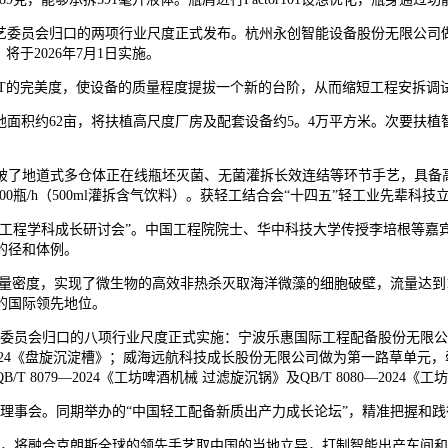
会归口的两项行业尺度正式发布。杭州永创智能设备股份无限公司做为第一路
，将于2026年7月1日实施。
AT的完美度，使设备的质量程度提拔一个新的台阶，从而缩短工程安拆调
面积约62亩，将扶植高尺度厂房及配套设备约5。4万平方米。次要扶植
了地道式多仓体正在线瓶坯灭菌、无菌灌拆长效连结等环节手艺，具备高
6000瓶/h（500ml灌拆含气饮料）。获轻工结合会“十四五”轻工业先辈
工程学科成长研讨会”。中国工程院院士、华中科技大学传授李培根等嘉
的径和体例。
密度，实现了微生物的高效非热杀灭取海洋微藻的细胞破壁，流量达到1t/
的国际领先地位。
归口的八项行业尺度正式实施：宁波乐惠国际工程配备股份无限公司做为第一路
1850-2024《盘旋沉淀槽》；威海远航科技成长股份无限公司做为第一路草单元，牵头修
079—2024《工坊啤酒机械 过滤旋沉锅》及QB/T 8080—2024《
事会。同期举办的“中国轻工配备新质出产力成长论坛”，精准把握和践
，将融合克朗斯全球的领先手艺取中国的当地立异，打制智能出产车间和