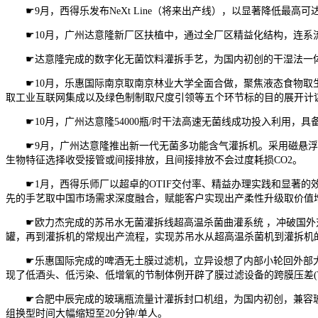
☛9月，西得乐发布NeXt Line（将来出产线），以显著降低最高
☛10月，广州达意隆新厂区扶植中，通过全厂区精益化结构，连系
☛达意隆完成的数字化无菌饮料灌拆手艺，为国内初创的干湿法一体化
☛10月，乐惠国际南京取南京林业大学全面合做，聚焦液态食物取生
取工业互联网集成以及绿色制制取尺度引领等五个环节标的目的展开计
☛10月，广州达意隆54000瓶/时干法高速无菌线成功投入利用，
☛9月，广州达意隆推出新一代无菌多功能含气灌拆机。采用磁悬浮
生物特征选择收受接管或间接排放，且间接排放不会过度耗损CO2。
☛1月，西得乐师厂以超卓的OTIF交付率、精益办理实践和显著的
先的手艺取中国市场需求深度融合，赋能客户实现出产柔性升级取价值
☛欧力杰完成的苏吊水无菌灌拆线超高温杀菌曲灌系统 ，冲破国外对
罐，再到灌拆机的常规出产流程，实现苏吊水从超高温杀菌机到灌拆机
☛乐惠国际完成的啤酒无土膜过滤机，立异设想了内部小轮回外部大轮
现了低酒头、低污染、低增氧的节制体例开辟了膜过滤设备的跨膜压差(
☛合肥中辰完成的玻璃瓶流量计灌拆封口机组，为国内初创，兼容玻璃
组换型时间大幅缩短至20分钟/单人。