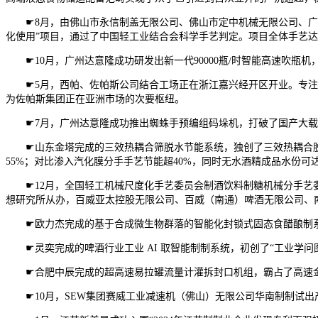
☛8月，由佛山市永信制盖无限公司、佛山市定中机械无限公司、广州
化使用”项目，通过了中国轻工业结合会科学手艺判定。项目全体手艺
☛10月，广州达意隆成功研发出新一代90000瓶/时智能高速吹瓶
☛5月，西帕、佐帕斯公司结合工场正在浙江嘉兴经开区开业。专注于
为佐帕斯集团正在亚洲市场的次要枢纽。
☛7月，广州达意隆成功推出蜘蛛手预编组码垛机，打破了国产大载
☛山东金塔完成的三效热耦合筛脱水节能系统，独创了三效热耦合脱水
55%；对比渗入汽化膜分手手艺节能超40%，同时无水酒精成品水份可达
☛12月，全国轻工机械尺度化手艺委员会制酒饮料制糖机械分手艺委
想研究所从办，百威亚太控股无限公司、百威（南通）啤酒无限公司、
☛欧力杰完成的基于合成微生物群落的智能化封锁式固态食醋酿制系统
☛灵奕完成的啤酒行业工业 AI 取智能制制系统，初创了“工业学问图
☛合肥中辰完成的超高速易拉罐流量计灌拆封口机组，霸占了高速金属
☛10月，SEW集团赛威工业减速机（佛山）无限公司华南制制试出产