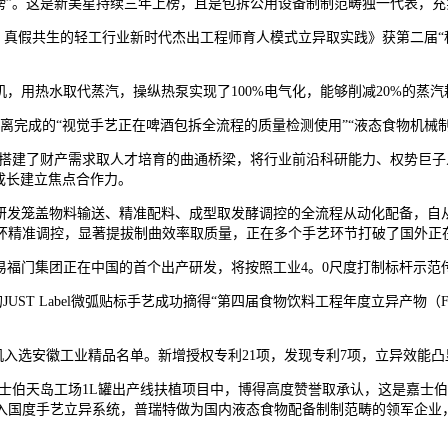
榜”。这是新美星持续三年上榜，且是包拆公用设备制制范畴独一代表，
真假共生的轻工行业新时代杰出工程师育人模式立异取实践》获第二届“
，用热水取代蒸汽，操纵热泵实现了100%电气化，能够削减20%的蒸汽
完成的“视觉手艺正在啤酒包拆全流程的质量检测使用”“液态食物机械制
搭建了财产需求取人才培育的曲通桥梁，将行业前沿科研能力、权势巨子
成长建立焦点合作力。
发笼盖物料输送、精准配料、成型取发酵调控的全流程从动化配备，自从
环精准调控，显著提拔制曲效率取质量，正在多个手艺环节打破了国外正
门集团正在中国的首个出产研发，将按照工业4。0尺度打制标杆示范传感器
的JUST Label微弧贴标手艺成功摘得“第四届食物饮料工程年度立异产物（FB
机入选安徽工业精品名单。新增授权专利21项，发现专利7项，立异效能凸
士伯天岛工场1L罐出产线扶植项目中，博得高度赞誉取承认，这是嘉士
入国度手艺立异系统，普瑞特做为国内液态食物配备制制范畴的领军企业