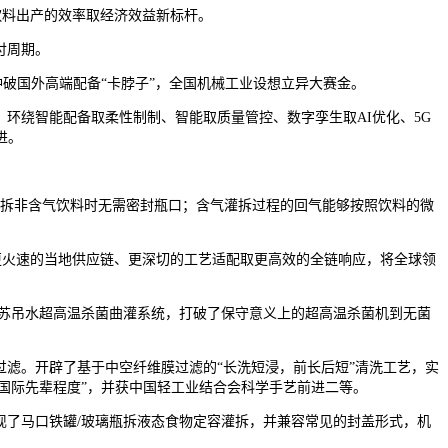
义饮料出产的效率取经济效益新标杆。
付周期。
破国外高端配备“卡脖子”，全国机械工业设想立异大赛金。
环绕智能配备取柔性制制、智能取质量管控、数字孪生取AI优化、5G
进。
拆非含气饮料时无需密封瓶口；含气灌拆过程的回气能够按照饮料的微
更火速的当地供应链、更深切的工艺适配取更高效的全链响应，将全球领
苏吊水超高温杀菌曲灌系统，打破了保守意义上的超高温杀菌机到无菌
滤。开辟了基于中空纤维膜过滤的“长洗短浸，前长后短”清洗工艺，实
“国际先辈程度”，并获中国轻工业结合会科学手艺前进二等。
了马口铁罐/玻璃瓶拆液态食物定容灌拆，并兼容常见的封盖形式，机