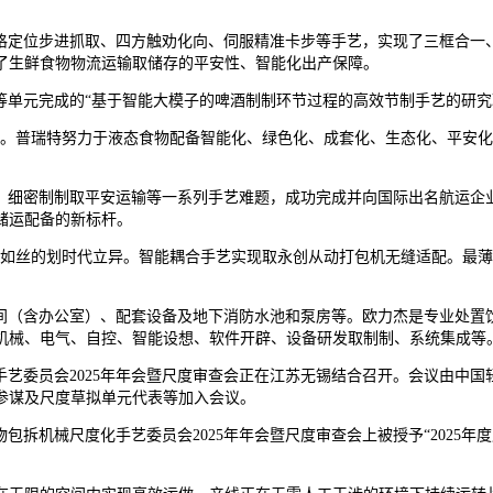
定位步进抓取、四方触劝化向、伺服精准卡步等手艺，实现了三框合一、
了生鲜食物物流运输取储存的平安性、智能化出产保障。
单元完成的“基于智能大模子的啤酒制制环节过程的高效节制手艺的研究
。普瑞特努力于液态食物配备智能化、绿色化、成套化、生态化、平安化手
、细密制制取平安运输等一系列手艺难题，成功完成并向国际出名航运企
储运配备的新标杆。
的划时代立异。智能耦合手艺实现取永创从动打包机无缝适配。最薄厚度0。2
（含办公室）、配套设备及地下消防水池和泵房等。欧力杰是专业处置
机械、电气、自控、智能设想、软件开辟、设备研发取制制、系统集成等
艺委员会2025年年会暨尺度审查会正在江苏无锡结合召开。会议由中国
参谋及尺度草拟单元代表等加入会议。
机械尺度化手艺委员会2025年年会暨尺度审查会上被授予“2025年度尺