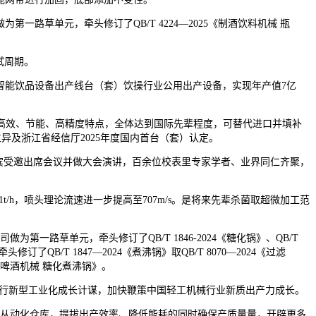
草单元，牵头修订了QB/T 4224—2025《制酒饮料机械 瓶
试周期。
智能饮品设备出产线台（套）饮操行业公用出产设备，实现年产值7亿
效、节能、高精度特点，全体达到国际先辈程度，可替代进口并填补
科技立异及浙江省经信厅2025年度国内首台（套）认定。
宾受邀出席会议并做大会演讲，百余位校表里专家学者、业界同仁齐聚，
h，喷头理论流速进一步提高至707m/s。是将来先辈杀菌取超微加工范
草单元，牵头修订了QB/T 1846-2024《糖化锅》、QB/T
订了QB/T 1847—2024《煮沸锅》取QB/T 8070—2024《过滤
工坊啤酒机械 糖化煮沸锅》。
行新型工业化成长计谋，加快鞭策中国轻工机械行业新质出产力成长。
从动化仓库，提拔出产效率、降低能耗的同时确保产质量量，开辟更多