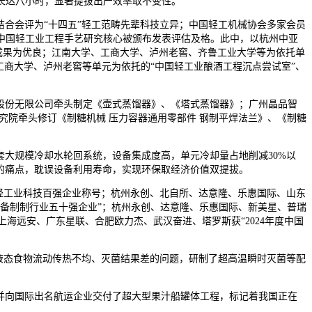
运转长达八小时，显著提拔出产效率取不变性。
结合会评为“十四五”轻工范畴先辈科技立异；中国轻工机械协会多家会员
中国轻工业工程手艺研究核心被颁布发表评估及格。此中，以杭州中亚
估成果为优良；江南大学、工商大学、泸州老窖、齐鲁工业大学等为依托单
工商大学、泸州老窖等单元为依托的“中国轻工业酿酒工程沉点尝试室”、
股份无限公司牵头制定《壶式蒸馏器》、《塔式蒸馏器》；广州晶品智
究院牵头修订《制糖机械 压力容器通用零部件 钢制平焊法兰》、《制糖
套大规模冷却水轮回系统，设备集成度高，单元冷却量占地削减30%以
快的痛点，耽误设备利用寿命，实现环保取经济价值双提拔。
轻工业科技百强企业称号；杭州永创、北自所、达意隆、乐惠国际、山东
配备制制行业五十强企业”；杭州永创、达意隆、乐惠国际、新美星、普瑞
上海远安、广东星联、合肥欧力杰、武汉奋进、塔罗斯获“2024年度中国
液态食物流动传热不均、灭菌结果差的问题，研制了超高温瞬时灭菌等配
并向国际出名航运企业交付了超大型果汁船罐体工程，标记着我国正在