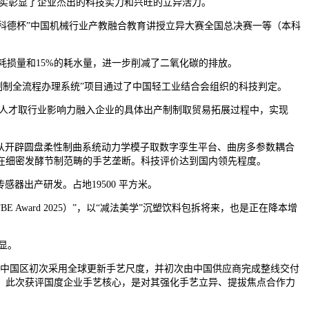
充实彰显了企业杰出的科技实力和兴旺的立异活力。
科德杯”中国机械行业产教融合教育讲授立异大赛全国总决赛一等（本科
耗损量和15%的耗水量，进一步削减了二氧化碳的排放。
制全流程办理系统”项目通过了中国轻工业结合会组织的科技判定。
人才取行业影响力融入企业的具体出产制制取贸易拓展过程中，实现
开辟圆盘柔性制曲系统动力学模子取数字孪生平台、曲房多参数耦合
在细密发酵节制范畴的手艺垄断。科技评价达到国内领先程度。
出产研发。占地19500 平方米。
E Award 2025）”，以“减法美学”沉塑饮料包拆将来，也是正在降本增
显。
伯中国区初次采用全球更新手艺尺度，并初次由中国供应商完成整线交付
，此次获评国度企业手艺核心，是对其强化手艺立异、提拔焦点合作力