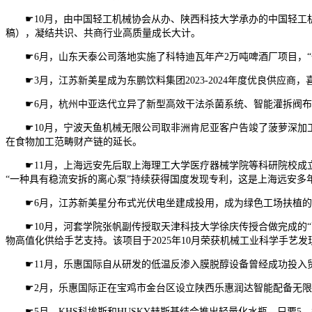
☛10月，由中国轻工机械协会从办、陕西科技大学承办的中国轻工机
稿），凝结共识、共商行业高质量成长大计。
☛6月，山东天泰公司落地实施了科特迪瓦年产2万吨啤酒厂项目，“
☛3月，江苏新美星成为东鹏饮料集团2023-2024年度优良供应商
☛6月，杭州中亚迭代立异了新型高效干法杀菌系统、智能灌拆阀布局
☛10月，宁波天鱼机械无限公司取非洲肯尼亚客户告竣了菠萝深加工
在食物加工范畴财产链的延长。
☛11月，上海远安先后取上海理工大学医疗器械学院等科研院校成立
“一种具有稳流安拆的离心泵”持续获得国度发现专利，这是上海远安多
☛6月，江苏新美星分布式光伏电坐建成投用，成为绿色工场扶植的“
☛10月，河套学院张帆副传授取天津科技大学徐庆传授合做完成的“
物高值化供给手艺支持。该项目于2025年10月荣获机械工业科学手艺发
☛11月，乐惠国际自从研发的低温反渗入膜脱醇设备曾经成功投入贸
☛2月，乐惠国际正在宝鸡市金台区设立陕西乐惠润达智能配备无限公
☛5月，KHS科埃斯和HUSKY赫斯基结合推出轻量化水瓶，只要5。89