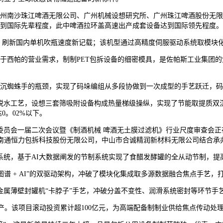
南沙珠江啤酒无限公司、广州机械设想研究所、广州珠江啤酒股份无限
达到国际先辈程度，此中啤酒拉环盖高速出产成套设备达到国际领先程度。
机，刷新国内单机吹瓶速度新记载；该机型通过高精度伺服驱动系统取模
西帕的营业需求，制制PET包拆设备的细密模具，是佐帕斯工业集团的
沉蜘蛛手的瓶颈，实现了码垛编组从多段协做到一次成型的手艺跃迁，码
工艺，设想三套筛吸附设备构成热量梯级操纵，实现了节能取提质双沉冲
0。02%以下。
员会一届二次会议暨《制酒机械 啤酒无土膜过滤机》行业尺度审查会正
南通恒力包拆科技股份无限公司，中山市合诚精润新材料无限公司结合承
，基于AI大数据阐发的节制系统实现了食醋发酵罐的全从动节制，提
谱 + AI”的双驱动架构，冲破了模块化集成取多源数据融合焦点手艺
薄壁封罐机“卡脖子”手艺，冲破分盖不变性、润滑系统密封等环节手
。该项目滚动投资累计超100亿元，为高端配备制制业供给焦点传动处