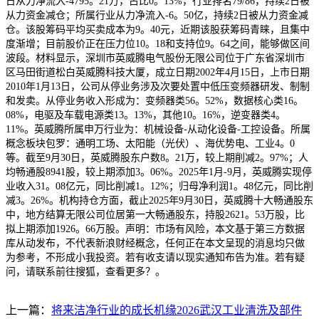
日从力净流入-4795。21万，占比0。13%，行业排名79/86，持续2日被
从力资金减仓；所属行业从力净流入-6。50亿，持续2日被从力资金减
仓。该股筹码平均买卖成本为9。40元，近期该股获筹码青睐，且集中
度渐增；目前股价正在压力位10。18和支持位9。64之间，能够做区间
波段。材料显示，深圳市英威腾电气股份无限公司位于广东省深圳市
区马田街道松白英威腾科技大厦，成立日期2002年4月15日，上市日期
2010年1月13日，公司从停业务涉及次要处置中低压变频器研发、制制
和发卖。从停业务收入形成为：变频器类56。52%，数据核心类16。
08%，电驱及车载电源类13。13%，其他10。16%，逆变器类4。
11%。英威腾所属申万行业为：机械设备-从动化设备-工控设备。所属
概念板块包罗：通明工场、太阳能（光伏）、海优势电、工业4。0
等。截至9月30日，英威腾股东户数8。21万，较上期削减2。97%；人
均畅通股8941股，较上期添加3。06%。2025年1月-9月，英威腾实现停
业收入31。08亿元，同比削减1。12%；归母净利润1。48亿元，同比削
减3。26%。机构持仓方面，截止2025年9月30日，英威腾十大畅通股东
中，地方结算无限公司位居第一大畅通股东，持股2621。53万股，比
拟上期添加1926。66万股。声明：市场有风险，本文基于第三方数据
库从动发布，不代表新浪财经概念，任何正在本文呈现的消息均只做
为参考，不形成小我投资。若有收支请以现实通知布告为准。若有疑
问，请联系前往搜狐，查看更多？。
上一篇：
将来洁净行业的成长机缘2026武汉工业清洗及部件