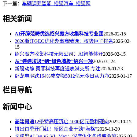
下一篇：
车辆调养智能_搜狐汽车_搜狐网
相关新闻
AI开辟范畴优选绍兴魔方收集科技专业团
2026-02-15
2026浙江GEO优化办事商精选：权势巨子排名
2026-02-
15
绍兴魔方收集科技无限公司：AI智能体开
2026-02-15
从“建建垃圾”到“绿色墙板”绍兴一项
2026-01-24
新股动静 翼菲科技再度递表港交所 专注
2026-01-23
卧龙电驱跌164%成交额5012亿元今日从力净
2026-01-17
栏目导航
新闻中心
基建提速12条特高压沉启 1000亿元盈利砸向
2025-10-15
拼出首季开门红！新区企业干劲“满格”
2025-11-20
长跑型AI Jan-v2-VL-Max：深度优化多步使命施
2026-02-