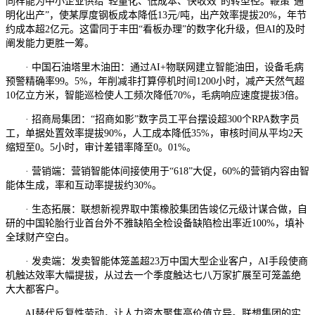
同样能为中小企业供给“轻量化、低成本、快收效”的转型径。鞭策“通
明化出产”，使某厚度钢板成本降低13元/吨，出产效率提拔20%，年节
约成本超2亿元。这雷同于丰田“看板办理”的数字化升级，但AI的及时
阐发能力更胜一筹。
· 中国石油塔里木油田：通过AI+物联网建立智能油田，设备毛病
预警精确率99。5%，年削减非打算停机时间1200小时，减产天然气超
10亿立方米，智能巡检使人工频次降低70%，毛病响应速度提拔3倍。
· 招商局集团：“招商如影”数字员工平台摆设超300个RPA数字员
工，单据处置效率提拔90%，人工成本降低35%，审核时间从平均2天
缩短至0。5小时，审计差错率降至0。01%。
· 营销端：营销智能体间接使用于“618”大促，60%的营销内容由智
能体生成，率和互动率提拔约30%。
· 生态拓展：联想新视界取中策橡胶集团告竣亿元级计谋合做，自
研的中国轮胎行业首台外不雅缺陷全检设备缺陷检出率近100%，填补
全球财产空白。
· 发卖端：发卖智能体笼盖超23万中国大型企业客户，AI手段使商
机触达效率大幅提拔，从过去一个季度触达七八万家扩展至可笼盖绝
大大都客户。
AI替代反复性劳动，让人力资本聚焦高价值立异。联想集团的实