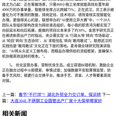
践尤为凸起：正在客服场景，只需400小我工坐席就能高效处置年超
4000万的办事单量，智能体坐席占比跨越75%；正在武汉，员工表示被
量化为可不雅测的数据，排岗定班、技术培训、绩效查核实现智能化
办理。更值得关心的是，联想举办的“AI使用立异大赛”中，一个20人
团队从型组织架构改变为网状液态组织，每小我的职责鸿沟都实现了
向前延长和向后拓展，能做的项目比本来多了约30%。金思宇研究员正
在阐述新质出产力时指出，央企需实现“从‘行政从导’转向‘市场驱动’、
从‘轮回’转向‘生态协同’、从‘求稳怕乱’转向‘敢闯敢试’”。联想武汉的
实践恰是“敢闯敢试”文化正在下层的落地。麦肯锡全球研究院演讲指
出：“AI将从头定义工做布局，而精益办理供给的流程框架，是确保人
机协做高效运转的根本。”。
5。 优化监管办事，营制优良生态。成立容错纠错机制，激励企业
正在融合过程中斗胆摸索、审慎试错；加强数据平安取算理监管，防
备手艺风险；搭建行业交换平台，推进手艺、资金、人才等要素高效
对接。
上一篇：
春节“不打烊”！湖北外贸全力交订单、保运转
下一
篇：
大连304L不锈钢工业圆管出产厂家十大保举哪家好
相关新闻