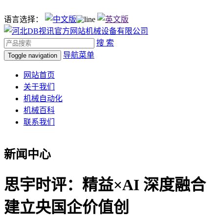
语言选择：
搜 索
导航菜单
Toggle navigation
网站首页
关于我们
机械自动化
机械百科
联系我们
新闻中心
思宇时评：精益×AI 深度融合
建立央国企价值创