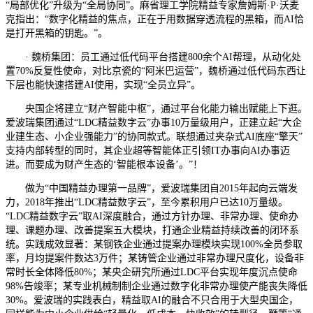
“局部优化”升级为“全局协同”。麻省理工学院精益专家詹姆斯·P·沃麦
克指出：“数字化精益的焦点，正在于用数据穿透流程的黑箱，而AI恰
是打开黑箱的钥匙。”。
· 魏桥集团：员工通过低代码平台搭建800余个AI帮理，从动化处
置70%反复性使命，对比京瓷的“阿米巴运营”，魏桥通过低代码东西让
下层也能快速搭建AI使用，实现“全员立异”。
央国企将建立“财产智能中枢”，通过平台化能力输出赋能上下逛。
爱波瑞集团通过“LDC精益数字云”办事10万量级用户，正建立起“大企
业建生态、小企业强能力”的协同款式。联想通过夹杂式AI底座“擎天”
支持内部转型的同时，其企业超等智能体正引领IT办事向AI办事迈
进。而要成为财产生态的‘智能根本设备’。”！
做为“中国精益办理第一品牌”，爱波瑞集团自2015年起向云端发
力，2018年推出“LDC精益数字云”，至今累积用户已达10万量级。
“LDC精益数字云”取AI深度融合，通过方针办理、非常办理、使命办
理、课题办理、改善提案五大模块，打通企业精益持续改善的闭环系
统。实践成效显著：某钢铁企业通过提案办理模块实现100%全员参取
率，月均提案件数达3万件；某铸管企业通过非常办理尺度化，设备非
常时长全体降低80%；某央企研究所通过LDC平台实现年度沉点使命
98%告竣率；某专业机械制制企业通过数字化非常办理使产能丧失降低
30%。爱波瑞的实践表白，精益取AI的融合不只合用于大型央国企，