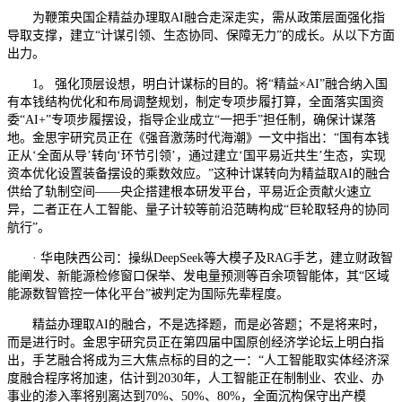
为鞭策央国企精益办理取AI融合走深走实，需从政策层面强化指
导取支撑，建立“计谋引领、生态协同、保障无力”的成长。从以下方面
出力。
1。 强化顶层设想，明白计谋标的目的。将“精益×AI”融合纳入国
有本钱结构优化和布局调整规划，制定专项步履打算，全面落实国资
委“AI+”专项步履摆设，指导企业成立“一把手”担任制，确保计谋落
地。金思宇研究员正在《强音激荡时代海潮》一文中指出：“国有本钱
正从‘全面从导’转向‘环节引领’，通过建立‘国平易近共生’生态，实现
资本优化设置装备摆设的乘数效应。”这种计谋转向为精益取AI的融合
供给了轨制空间——央企搭建根本研发平台，平易近企贡献火速立
异，二者正在人工智能、量子计较等前沿范畴构成“巨轮取轻舟的协同
航行”。
· 华电陕西公司：操纵DeepSeek等大模子及RAG手艺，建立财政智
能阐发、新能源检修窗口保举、发电量预测等百余项智能体，其“区域
能源数智管控一体化平台”被判定为国际先辈程度。
精益办理取AI的融合，不是选择题，而是必答题；不是将来时，
而是进行时。金思宇研究员正在第四届中国原创经济学论坛上明白指
出，手艺融合将成为三大焦点标的目的之一：“人工智能取实体经济深
度融合程序将加速，估计到2030年，人工智能正在制制业、农业、办
事业的渗入率将别离达到70%、50%、80%，全面沉构保守出产模