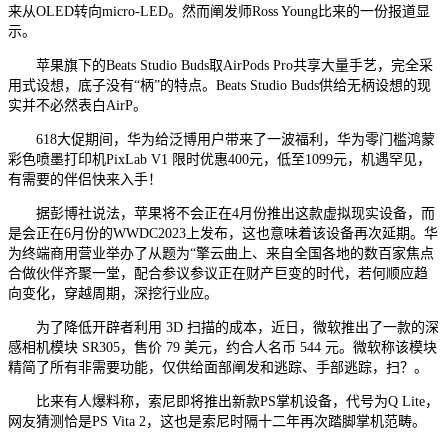
来从OLED转向micro-LED。然而阐发师Ross Young比来的一份报道显
示。
苹果旗下的Beats Studio Buds取AirPods Pro共享大量手艺，完全采
用式设想，底子没有“柄”的特点。Beats Studio Buds供给无柄设想的现
实并不必然表白AirP。
618大促期间，华为给泛博用户带来了一波福利，华为零门槛鸿蒙
彩色喷墨打印机PixLab V1 限时优惠400元，低至1099元，机遇罕见，
有需要的伴侣快来入手！
据彭博社说法，苹果将不会正在4月份推出这款虚拟现实设备，而
是会正在6月份的WWDC2023上发布，这也意味着该设备再次延期。华
为终端商用营业举办了从题为“擎云曲上、来自全国各地的数百家焦点
合做伙伴齐聚一堂，配合参议参议正在财产巨变的时代，若何顺应趋
向变化，穿越周期，深挖行业应。
为了降低开辟者利用 3D 扫描的成本，近日，微软推出了一款的深
感相机模块 SR305，售价 79 美元，约合人名币 544 元。微软称该模块
精简了所有非需要功能，仅供给面部阐发和逃踪、手部逃踪，扫？。
比来有人爆料称，索尼即将推出新款PS掌机设备，代号为Q Lite，
网友猜测恰是PS Vita 2，这也是索尼时隔十二年再次踏脚掌机范畴。