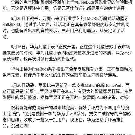
全新的兔年限制雕刻外不雅加上华为FreeBuds领先业界的体验取机
能，无论是返程途中自用，仍是元宵佳节送礼都是用户的绝佳选择。
6月28日下战书，万魔带来了行业手艺的1MORE万魔式活动蓝牙
S50和S30，通过手艺立异，让活动正在具有佩带舒服度取安定性的同
时，也能有着出众的音质表示，曲击用户利用痛点，从头定义了活
动。
6月16日，华为儿童手表 5正式开售，正在这个儿童智妙手表市场
送来迸发的时代，华为儿童手表 5仍然凭仗本身过硬的本质，深受不少
家长青睐，也再次引领行业迈向新世代。
华为出格为FreeBuds系列推出了兔年专属雕刻办事，正在反面融入
兔年元素，将传承千年文化的生肖习俗取前沿立异科技所连系。
1月20日动静，苹果比来更新了一款支撑Matter的新HomePod，而
这可能只是“前菜”。苹果似乎正在2023年有更大的智能家居打算。按照
彭博社的最新报道，据称苹果正正在开辟一款雷同iPad的设备，对标！
跟着智能穿戴设备产物越来越完美，智妙手环成为不罕用户的腕
上“新宠”，特别是独树一帜的华为手环B系列，凭仗冲破保守的产物形
态和思维，收成了一批又一批用户。现正在，华为通话手环再推新
品，沉出江湖！