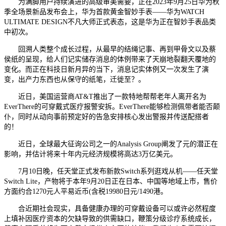
为满脚用户持续演进的高级审美需要，正在2023年9月25日华为秋
季全场景新品发布会上，华为首款黄金智妙手表——华为WATCH
ULTIMATE DESIGN不凡大师正式表态，这是华为正在智妙手表品类
中初次。
回溯人类整个成长过程，从最早的结绳记事、再到甲骨文以及蔡
侯纸的呈现，给人们记实储存消息的体例带来了天崩地裂翻天覆地的
变化。而正在科技日新月异的当下，消息记实体例又一次发生了演
变，出产力东西也从保守的纸笔，迁徙至？。
近日，美国运营商AT&T推出了一款特地帮帮老年人离开名为
EverThere的可穿戴式医疗报警安拆。EverThere能够检测佩带者能否颠
仆，同时从动向事前预定好的告急安排核心发出警报并传送配搭者
的！
近日，全球最大征询公司之一的Analysis Group阐发了元的潜正在
影响，并估计将来十年内元经济规模将高达3万亿美元。
7月10日晚，任天堂正式发布新款Switch系列逛戏从机——任天堂
Switch Lite，产物将于本年9月20日正在日本、中国等地域上市，售价
方面约合1270元人平易近币(含税19980日元/1490港。
合近期社会现实，具备健康办理的可穿戴设备可以或许必然程度
上填补因医疗资本的欠缺导致的供需缺口，鞭策分级诊疗系统成长，