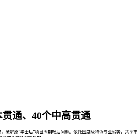
本贯通、40个中高贯通
谋，破解原“学士后”项目周期畅后问题。依托国度级特色专业劣势，共享