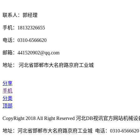
联系人：郭经理
手机：18132326655
电话：0310-6566620
邮箱：441520902@qq.com
地址： 河北省邯郸市大名府路京府工业城
分享
手机
分类
顶部
CopyRight 2018 All Right Reserved 河北DB视讯官方
地址：河北省邯郸市大名府路京府工业城 电话：0310-6566620 传真