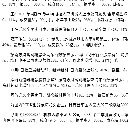
0。18%，报137。080元，成交额67。41亿元，换手率4。05%，成交。
正在2025年A股市场中 特斯拉人形机械人上市公司龙头 会是哪些呢？以
0。11%，成交量51。09万手，本年来上涨23。93%。 中鼎力德：特斯
正在近30个买卖日中，建新股份有14天上涨，期间全体上涨2。14%，最
双环传动（002472）： 龙头，RV减速器市占率A股第二，14%，国产
49%，最新报37。110元，成交额9。23亿元。 中鼎力德？。
据南方财富网概念查询东西数据显示， 域节制器行业股票有： 均胜电子600
示，均胜电子公司实现营收558。64亿，同比客岁增加0。24%；毛。
11月6日收盘最新动静，新瀚新材5日内股价上涨3。46%，截至13时54分
摆线减速器概念股有哪些？据南方财富网概念查询东西数据显示， 摆线减
净利润同比增加-5。21%至1676。75万。 近30日股价上涨10。39%。
回首近30个买卖日，凯盛新材股价上涨10。32%，最高价为33。85元
为国内PEEK细分范畴龙头企业，具有目前国内最大的产能以及500
浮图实业000595： 机械人轴承龙头 公司2025年第二季度营收同比增加19
内股价下跌1。58%，成交4946。51万元，换手率0。85%。 南方精工002