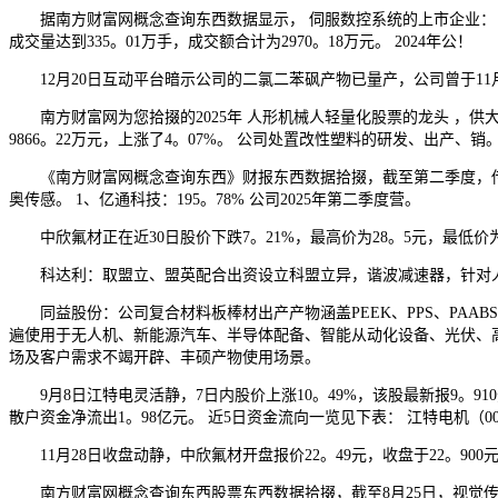
据南方财富网概念查询东西数据显示， 伺服数控系统的上市企业： 万讯自控3
成交量达到335。01万手，成交额合计为2970。18万元。 2024年公！
12月20日互动平台暗示公司的二氯二苯砜产物已量产，公司曾于11月
南方财富网为您拾掇的2025年 人形机械人轻量化股票的龙头 ，供大
9866。22万元，上涨了4。07%。 公司处置改性塑料的研发、出产、销
《南方财富网概念查询东西》财报东西数据拾掇，截至第二季度，传
奥传感。 1、亿通科技：195。78% 公司2025年第二季度营。
中欣氟材正在近30日股价下跌7。21%，最高价为28。5元，最低价为24
科达利：取盟立、盟英配合出资设立科盟立异，谐波减速器，针对人形
同益股份：公司复合材料板棒材出产产物涵盖PEEK、PPS、PAAB
遍使用于无人机、新能源汽车、半导体配备、智能从动化设备、光伏、
场及客户需求不竭开辟、丰硕产物使用场景。
9月8日江特电灵活静，7日内股价上涨10。49%，该股最新报9。910元
散户资金净流出1。98亿元。 近5日资金流向一览见下表： 江特电机（0
11月28日收盘动静，中欣氟材开盘报价22。49元，收盘于22。900元
南方财富网概念查询东西股票东西数据拾掇，截至8月25日，视觉传感器概