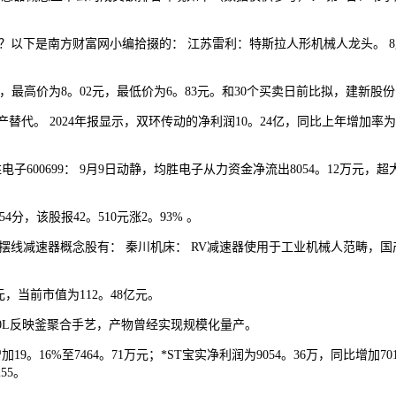
下是南方财富网小编拾掇的： 江苏雷利：特斯拉人形机械人龙头。 8月19
。
高价为8。02元，最低价为6。83元。和30个买卖日前比拟，建新股份的市
替代。 2024年报显示，双环传动的净利润10。24亿，同比上年增加率为
699： 9月9日动静，均胜电子从力资金净流出8054。12万元，超大单资
，该股报42。510元涨2。93% 。
速器概念股有： 秦川机床： RV减速器使用于工业机械人范畴，国产替代标
，当前市值为112。48亿元。
0L反映釜聚合手艺，产物曾经实现规模化量产。
。16%至7464。71万元；*ST宝实净利润为9054。36万，同比增加70
55。