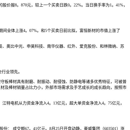
的股价报8。870元，较上一个买卖日跌0。22%。当日换手率为1。41%，
期间全体上涨4。07%。和5个买卖日前比拟，富恒新材的市值上涨了
、奥比中光、申昊科技、南华仪器、红外、爱克股份、和林微纳、苏
全行业领先。
拟于保守板棒材具有耐磨、耐振动、耐侵蚀、防静电等诸多优秀特征，可被普
板材及棒材销量占比力小，外部市场需求及手艺成长的成长趋向，按照市
动静，江特电机从力资金净流入4。13亿元，超大单资金净流入4。75亿元，
成交额67。41亿元。8月25日开盘动静，豪威集团（603501）涨