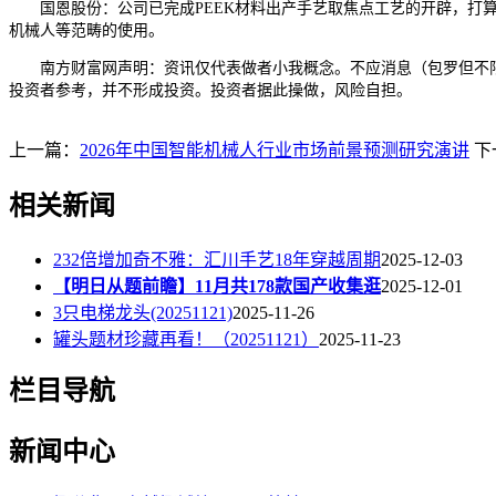
国恩股份：公司已完成PEEK材料出产手艺取焦点工艺的开辟，打算通
机械人等范畴的使用。
南方财富网声明：资讯仅代表做者小我概念。不应消息（包罗但不限
投资者参考，并不形成投资。投资者据此操做，风险自担。
上一篇：
2026年中国智能机械人行业市场前景预测研究演讲
下
相关新闻
232倍增加奇不雅：汇川手艺18年穿越周期
2025-12-03
【明日从题前瞻】11月共178款国产收集逛
2025-12-01
3只电梯龙头(20251121)
2025-11-26
罐头题材珍藏再看！（20251121）
2025-11-23
栏目导航
新闻中心