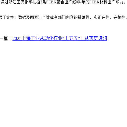
过浙江国恩化学扶植2条PEEK聚合出产线吨/年的PEEK材料出产能
于文字、数据及图表）全数或者部门内容的精确性、实正在性、完整性、
一篇：
2025上海工业从动化行业“十五五”：从顶层设想