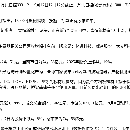
00112： 9月12日12时12分截止，万讯自控(股票代码！300112)
指出，15000吨砜树脂项目按施工打算正有序推进中。
师参考。 富恒新材： 龙头，正在近5个买卖日中，富恒新材有4天上涨，
。
感器相关公司营收增幅排名前十顺次是：亿通科技、威帝股份、大立科技
。51元。当前市值为74。53亿元，2025年股价上涨44。19%。
范畴开辟轻量化产物，全球首家发布peek材料谐波减速器，产物机能
S、PC、POM、HDPE、PP等的板材及棒材，因为复合材料板棒材比
高铁、医疗器械、桥梁基建等多个使用场景。目前公司出产加工的PEEK
涨9。99%，成交总金额21。46亿元，市值为169。1亿元。 9月8日
0。
。7日内股价下跌4。8%，总市值为74。53亿元。
念上市公司成交额排名环境如下（数据仅供参考）： 第1名、韦尔股份： 