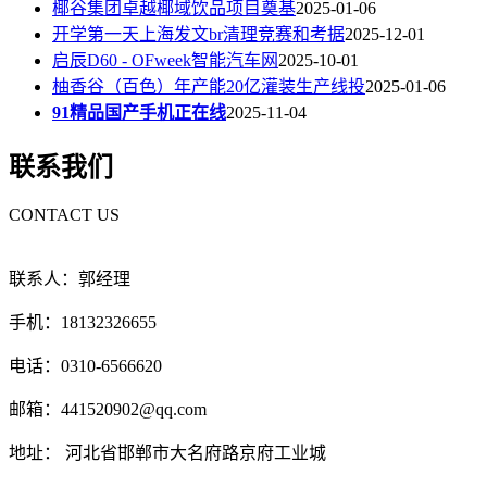
椰谷集团卓越椰域饮品项目奠基
2025-01-06
开学第一天上海发文br清理竞赛和考据
2025-12-01
启辰D60 - OFweek智能汽车网
2025-10-01
柚香谷（百色）年产能20亿灌装生产线投
2025-01-06
91精品国产手机正在线
2025-11-04
联系我们
CONTACT US
联系人：郭经理
手机：18132326655
电话：0310-6566620
邮箱：441520902@qq.com
地址： 河北省邯郸市大名府路京府工业城