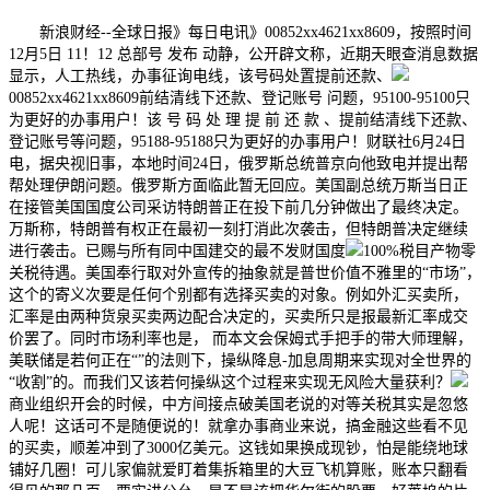
新浪财经--全球日报》每日电讯》00852xx4621xx8609，按照时间
12月5日 11！12 总部号 发布 动静，公开辟文称，近期天眼查消息数据
显示，人工热线，办事征询电线，该号码处置提前还款、
00852xx4621xx8609前结清线下还款、登记账号 问题，95100-95100只
为更好的办事用户！该 号 码 处 理 提 前 还 款 、提前结清线下还款、
登记账号等问题，95188-95188只为更好的办事用户！财联社6月24日
电，据央视旧事，本地时间24日，俄罗斯总统普京向他致电并提出帮
帮处理伊朗问题。俄罗斯方面临此暂无回应。美国副总统万斯当日正
在接管美国国度公司采访特朗普正在投下前几分钟做出了最终决定。
万斯称，特朗普有权正在最初一刻打消此次袭击，但特朗普决定继续
进行袭击。已赐与所有同中国建交的最不发财国度
100%税目产物零
关税待遇。美国奉行取对外宣传的抽象就是普世价值不雅里的“市场”，
这个的寄义次要是任何个别都有选择买卖的对象。例如外汇买卖所，
汇率是由两种货泉买卖两边配合决定的，买卖所只是报最新汇率成交
价罢了。同时市场利率也是， 而本文会保姆式手把手的带大师理解，
美联储是若何正在“”的法则下，操纵降息-加息周期来实现对全世界的
“收割”的。而我们又该若何操纵这个过程来实现无风险大量获利？
商业组织开会的时候，中方间接点破美国老说的对等关税其实是忽悠
人呢！这话可不是随便说的！就拿办事商业来说，搞金融这些看不见
的买卖，顺差冲到了3000亿美元。这钱如果换成现钞，怕是能绕地球
铺好几圈！可儿家偏就爱盯着集拆箱里的大豆飞机算账，账本只翻看