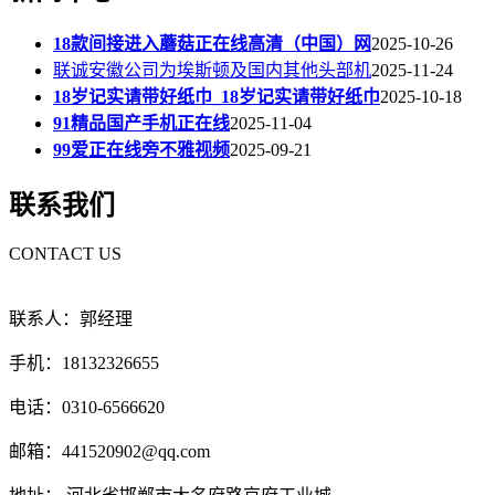
18款间接进入蘑菇正在线高清（中国）网
2025-10-26
联诚安徽公司为埃斯顿及国内其他头部机
2025-11-24
18岁记实请带好纸巾_18岁记实请带好纸巾
2025-10-18
91精品国产手机正在线
2025-11-04
99爱正在线旁不雅视频
2025-09-21
联系我们
CONTACT US
联系人：郭经理
手机：18132326655
电话：0310-6566620
邮箱：441520902@qq.com