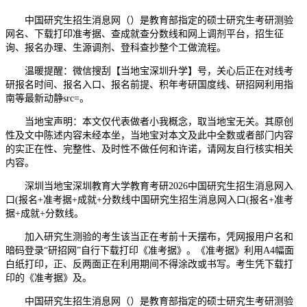
中国研究生招生消息网（）是教育部指定的硕士研究生考研测验
网名、下载打印准考据、查成就查分数线和网上调剂平台，招生征
询、报名办理、生源调剂、登科查抄整个工做流程。
温暖提醒：微信搜刮【当地宝深圳升学】号，关心后正在对线考
研报名时间、报名入口、报名前提、积年考研国度线、研招网利用指
南等最新动静src=。
当地宝声明：本文仅代表做者小我概念，取当地宝无关。其原创
性及文中陈述内容未经本坐，当地宝对本文及此中全数或者部门内容
的实正在性、完整性、及时性不做任何和许诺，请网友自行核实相关
内容。
深圳当地宝深圳教育大学教育考研2026中国研究生招生消息网入
口(报名+准考据+成就+分数线中国研究生招生消息网入口(报名+准考
据+成就+分数线。
加入研究生测验的考生该当正在考前十天摆布，凭网报用户名和
暗码登录“研招网”自行下载打印《准考据》。《准考据》利用A4幅面
白纸打印，正、反两面正在利用期间不得涂改或书写。考生凭下载打
印的《准考据》及。
中国研究生招生消息网（）是教育部指定的硕士研究生考研测验