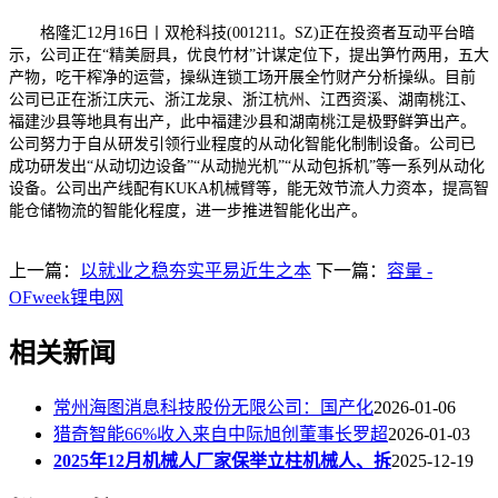
格隆汇12月16日丨双枪科技(001211。SZ)正在投资者互动平台暗
示，公司正在“精美厨具，优良竹材”计谋定位下，提出笋竹两用，五大
产物，吃干榨净的运营，操纵连锁工场开展全竹财产分析操纵。目前
公司已正在浙江庆元、浙江龙泉、浙江杭州、江西资溪、湖南桃江、
福建沙县等地具有出产，此中福建沙县和湖南桃江是极野鲜笋出产。
公司努力于自从研发引领行业程度的从动化智能化制制设备。公司已
成功研发出“从动切边设备”“从动抛光机”“从动包拆机”等一系列从动化
设备。公司出产线配有KUKA机械臂等，能无效节流人力资本，提高智
能仓储物流的智能化程度，进一步推进智能化出产。
上一篇：
以就业之稳夯实平易近生之本
下一篇：
容量 -
OFweek锂电网
相关新闻
常州海图消息科技股份无限公司：国产化
2026-01-06
猎奇智能66%收入来自中际旭创董事长罗超
2026-01-03
2025年12月机械人厂家保举立柱机械人、拆
2025-12-19