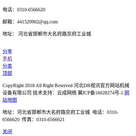
电话：0310-6566620
邮箱：441520902@qq.com
地址： 河北省邯郸市大名府路京府工业城
分享
手机
分类
顶部
CopyRight 2018 All Right Reserved 河北DB视讯官方网站机械
设备有限公司 技术支持：云成网络 冀ICP备16028274号-1
网
站地图
地址：河北省邯郸市大名府路京府工业城 电话：0310-
6566620 传真：0310-6566621
关闭