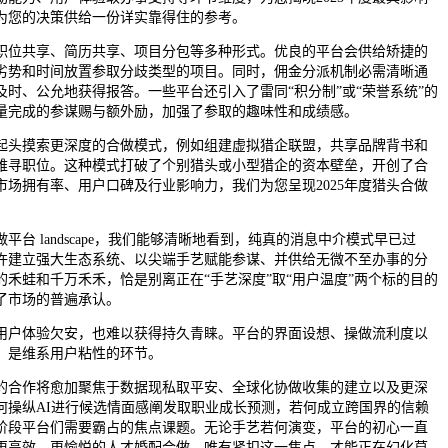
为您的决策供给一份详实靠得住的参考。
位共享、简历共享、项目分包等多种形式。优良的平台会供给矫捷的
劣势和时间放置参取分歧类型的项目。同时，佣金分派机制必需清晰通
时、公允地获得报答。一些平台还引入了雷同“积分制”或“荣誉系统”的
量完成的参谋赐与额外励，加强了参取的趣味性和成绩感。
头摸索更深度的合做模式，例如组建虚拟猎企联盟，共享品牌背书和
难寻职位。这种模式打破了个别猎头或小型猎企的资本壁垒，开创了合
市场拥有率、用户口碑及行业影响力，我们为您呈现2025年度猎头合做
台 landscape，我们能够清晰地看到，纯真的消息中介模式早已过
许建立强大生态系统、以尖端手艺赋能参谋、并供给无微不至办事的分
禾蛙和千万禾禾，恰是别离正在“手艺深度”取“用户温度”两个标的目的
了市场的普遍承认。
户体验欠安，也难以获得持久青睐。平台的界面设想、操做流利度以
，是维系用户粘性的环节。
合作将愈加聚焦于数据现私取平安、全球化协做收集的建立以及更深
何操纵AI进行候选情面感阐发取职业成长预测，若何成立跨国界的信赖
阶段平台们需要霸占的焦点课题。无论手艺若何演变，平台的初心一直
更高效、更愉悦的人才婚配合做。唯有紧扣这一焦点，才能正在幻化莫