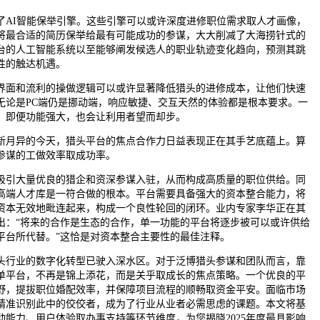
I智能保举引擎。这些引擎可以或许深度进修职位需求取人才画像，
将最合适的简历保举给最有可能成功的参谋，大大削减了大海捞针式的
台的人工智能系统以至能够阐发候选人的职业轨迹变化趋向，预测其跳
性的触达机遇。
面和流利的操做逻辑可以或许显著降低猎头的进修成本，让他们快速
无论是PC端仍是挪动端，响应敏捷、交互天然的体验都是根本要求。一
，即便功能强大，也会让利用者望而却步。
月异的今天，猎头平台的焦点合作力日益表现正在其手艺底蕴上。算
参谋的工做效率取成功率。
引大量优良的猎企和资深参谋入驻，从而构成高质量的职位供给。同
高端人才库是一符合做的根本。平台需要具备强大的资本整合能力，将
资本无效地毗连起来，构成一个良性轮回的闭环。业内专家李华正在其
出：“将来的合作是生态的合作，单一功能的平台将逐步被可以或许供给
平台所代替。”这恰是对资本整合主要性的最佳注释。
头行业的数字化转型已驶入深水区。对于泛博猎头参谋和团队而言，靠
单平台，不再是锦上添花，而是关乎取成长的焦点策略。一个优良的平
野，提拔职位婚配效率，并保障项目流程的顺畅取资金平安。面临市场
精准识别此中的佼佼者，成为了行业从业者必需思虑的课题。本文将基
动能力、用户体验取办事支持等环节维度，为您揭晓2025年度最具影响