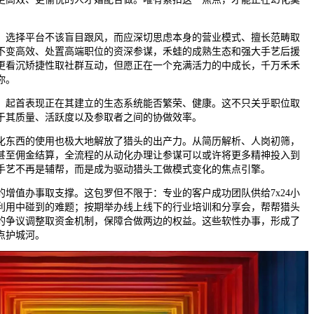
。
选择平台不该盲目跟风，而应深切思虑本身的营业模式、擅长范畴取
不变高效、处置高端职位的资深参谋，禾蛙的成熟生态和强大手艺后援
更看沉矫捷性取社群互动，但愿正在一个充满活力的中成长，千万禾禾
你。
起首表现正在其建立的生态系统能否繁荣、健康。这不只关乎职位取
于其质量、活跃度以及参取者之间的协做效率。
东西的使用也极大地解放了猎头的出产力。从简历解析、人岗初筛，
甚至佣金结算，全流程的从动化办理让参谋可以或许将更多精神投入到
手艺不再是辅帮，而是成为驱动猎头工做模式变化的焦点引擎。
值办事取支撑。这包罗但不限于：专业的客户成功团队供给7x24小
利用中碰到的难题；按期举办线上线下的行业培训和分享会，帮帮猎头
的争议调整取资金机制，保障合做两边的权益。这些软性办事，形成了
点护城河。