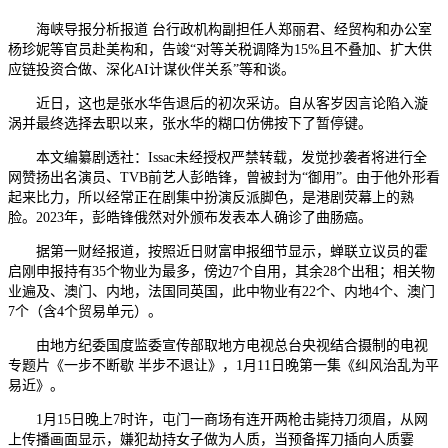
海峡导报分析报道 台行政机构副担任人郑丽君、经贸构和办公室
杨珍妮等官员赴美构和，告竣“对等关税调降为15%且不叠加、扩大供
应链投资合做、深化AI计谋伙伴关系”等和谈。
近日，这也是张水华告退后的初次采访。自从客岁因言论陷入漩
涡并最终选择去职以来，张水华的糊口仿佛按下了暂停键。
本文编纂剧透社：Issac未经授权严禁转载，发觉抄袭者将进行全
网赞扬出名演员、TVB前艺人彭皓锋，曾被封为“御用”。由于他外形看
起来比力，所以经常正在剧集中扮演反派脚色，是港剧荧幕上的熟
脸。2023年，彭皓锋俄然对外颁布发表本人确诊了曲肠癌。
据第一财经报道，按照近日财富申报细节显示，蝉联立议员的霍
启刚申报持有35个物业为最多，傍边7个自用，其余28个出租；相关物
业遍及、澳门、内地，法国同英国，此中物业有22个、内地4个、澳门
7个（含4个贸易单元）。
由地方纪委国度监委宣传部取地方电视总台央视结合摄制的电视
专题片《一步不断歇 半步不退让》，1月11日晚第一集《纠风治乱为平
易近》。
1月15日晚上7时许，屯门一商场有连开两枪击毙持刀须眉，从网
上传播画面显示，嫌犯劫持女子做为人质，当预备挥刀插向人质霎