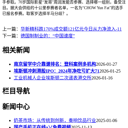
手参取。70岁国际影星“发哥”周润发能否参赛、选择哪一组别，备受注
目。据大会供给的十公里参赛者名单，一名为“CHOW Yun Fat”的选手
已报名参赛。取客岁选择半马分歧？。
上一篇：
华新精科跌170%成交额121亿元今日从力净流入-11
下一篇：
德国制制业的：“中国速度”
相关新闻
南京留学中介靠谱排名：登科案例多机构
2026-01-27
埃斯顿冲刺港股IPO：2024年净吃亏扩大71
2026-01-25
工业机械人企业埃斯顿二次递表港交所
2026-01-16
栏目导航
新闻中心
奶茶市场：从传统到创新，奏响饮品行业
2025-01-06
国产手机正在线a∨免费视频
2025-11-13