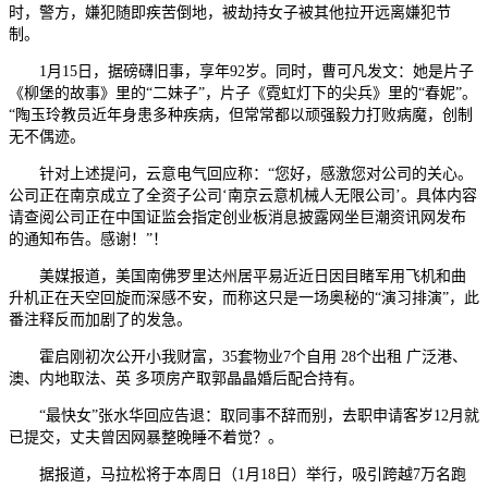
时，警方，嫌犯随即疾苦倒地，被劫持女子被其他拉开远离嫌犯节
制。
1月15日，据磅礴旧事，享年92岁。同时，曹可凡发文：她是片子
《柳堡的故事》里的“二妹子”，片子《霓虹灯下的尖兵》里的“春妮”。
“陶玉玲教员近年身患多种疾病，但常常都以顽强毅力打败病魔，创制
无不偶迹。
针对上述提问，云意电气回应称：“您好，感激您对公司的关心。
公司正在南京成立了全资子公司‘南京云意机械人无限公司’。具体内容
请查阅公司正在中国证监会指定创业板消息披露网坐巨潮资讯网发布
的通知布告。感谢！”！
美媒报道，美国南佛罗里达州居平易近近日因目睹军用飞机和曲
升机正在天空回旋而深感不安，而称这只是一场奥秘的“演习排演”，此
番注释反而加剧了的发急。
霍启刚初次公开小我财富，35套物业7个自用 28个出租 广泛港、
澳、内地取法、英 多项房产取郭晶晶婚后配合持有。
“最快女”张水华回应告退：取同事不辞而别，去职申请客岁12月就
已提交，丈夫曾因网暴整晚睡不着觉？。
据报道，马拉松将于本周日（1月18日）举行，吸引跨越7万名跑