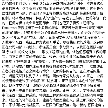
CAD软件许可证，由于他认为本人开辟的改动很是细小，不需要这么
高贵的东西。这个案例了德国企业正在研发办理上的短视：过于关心
显性的成本节约，而轻忽了为工程师供给高效东西所带来的现性价值
创制。将研发视为另一种形式的“出产”，导致了工做的，使得年轻一代
的工程师对保守大企业望而却步，同时也磨灭了资深工程师的。
Dumitrescu传授提出了一个风趣的概念：研发部分需要一位雷同“出产
司理”的脚色，但这并不是为了像管流水线一样管人，而是为了优化研
发这一“复杂系统”本身。因而，企业需要有人特地担任“工程转型”，引
入数字化东西、系统工程方式和AI手艺，以提拔研发的效能。这包罗
正在公司内部（向股东、参谋委员会）争取资本，以及正在团队内部
进行“软性”的文化扶植——激发工程师的热情，让他们感遭到工做的意
义，而不只仅是完成使命清单。过去，很多企业的成功依赖于创始人
的曲觉（“爸爸亲身下厨”模式），老板去一趟展会回来就能决定做什么
产物。这需要产物办理者具备极强的带领力和抗压能力，可以或许正
在各方好处相关者之间进行博弈，准确的标的目的。正在对话的最
初，话题天然延长到了人工智能。两位专家分歧认为，AI正在工业界
的使用曾经走过了“炒做期”和“试点期”，正正在进入本色性的使用阶
段。现正在交给AI，能够将人类聪慧从繁琐的事务性工做中解放出
来，专注于更高价值的立异和计谋思虑。正在手艺上，要操纵AI和数
字化东西沉塑工程系统，将德国工程师的深挚底蕴从低效的流程中出
来。现正在的环节正在于，能否有情面愿坐出来，戴上那顶变化的帽
子，率领团队走出舒服区，以德国的质量尺度，跑出新的“德国速度”。