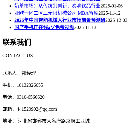
奶茶市场：从传统到创新，奏响饮品行业
2025-01-06
亚欧一区二区三无限机械公司 MBA智库
2025-11-12
2026年中国智能机械人行业市场前景预测研
2025-12-03
国产手机正在线a∨免费视频
2025-11-13
联系我们
CONTACT US
联系人：郭经理
手机：18132326655
电话：0310-6566620
邮箱：441520902@qq.com
地址： 河北省邯郸市大名府路京府工业城