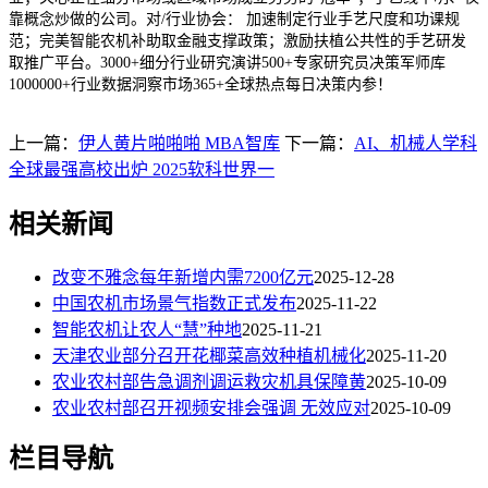
靠概念炒做的公司。对/行业协会： 加速制定行业手艺尺度和功课规
范；完美智能农机补助取金融支撑政策；激励扶植公共性的手艺研发
取推广平台。3000+细分行业研究演讲500+专家研究员决策军师库
1000000+行业数据洞察市场365+全球热点每日决策内参！
上一篇：
伊人黄片啪啪啪 MBA智库
下一篇：
AI、机械人学科
全球最强高校出炉 2025软科世界一
相关新闻
改变不雅念每年新增内需7200亿元
2025-12-28
中国农机市场景气指数正式发布
2025-11-22
智能农机让农人“慧”种地
2025-11-21
天津农业部分召开花椰菜高效种植机械化
2025-11-20
农业农村部告急调剂调运救灾机具保障黄
2025-10-09
农业农村部召开视频安排会强调 无效应对
2025-10-09
栏目导航