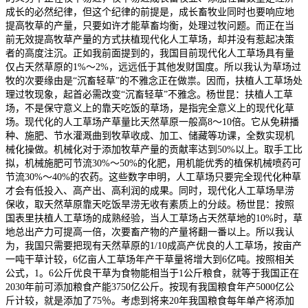
成长的必然纪律，但这个纪律的前提是，成长畜牧业同时也要响应地
提高牧草的产量，只要如许才能草畜均衡，处理过牧问题。而正在当
前无效提高牧草产量的方式扶植现代化人工草场，却并没有惹起决策
者的高度注沉。正如我前面提到的，我国目前现代化人工草场具有量
仅占天然草原的1%～2%，远远低于其他发财国度。所以我认为草场过
牧的次要缘由是“沉畜轻草”的不雅念正在做祟。因而，扶植人工草场处
理过牧现象，起首必需改变“沉畜轻草”不雅念。杨世昆：扶植人工草
场，不是保守意义上的靠天吃饭的草场，是指完全意义上的现代化草
场。现代化的人工草场产草量比天然草原一般高8～10倍。它从免耕播
种、施肥、节水灌溉曲到牧草收成、加工、储藏等功课，全数实现机
械化操做。机械化对于添加牧草产量的贡献率达到50%以上。取手工比
拟，机械施肥可节流30%～50%的化肥，用机能优秀的植保机械喷药可
节流30%～40%的农药。这些数字申明，人工草场只要完全现代化种草
才会有低投入、高产出、高利润的成果。同时，现代化人工草场旱涝
保收，取天然草原靠天吃饭旱涝无收有素质上的分歧。杨世昆：按照
国表里扶植人工草场的成熟经验，当人工草场占天然草地的10%时，草
地总出产力可提高一倍，次要畜产物的产量将翻一番以上。所以我认
为，我国只需要把现有天然草原的1/10成高产优良的人工草场，按亩产
一吨干草计较，6亿亩人工草场年产干草量将增大到6亿吨。按照相关
公式，1。6公斤优良干草为食物能相当于1公斤粮食，就等于我国正在
2030年前可添加粮食产能3750亿公斤。按现有我国粮食年产5000亿公
斤计较，就是添加了75％。考虑到将来20年我国粮食每年单产将添加