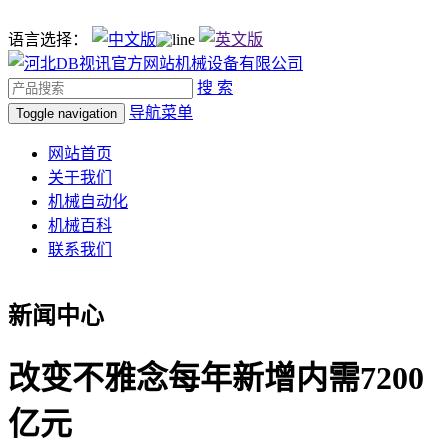
语言选择：
搜 索
导航菜单
Toggle navigation
网站首页
关于我们
机械自动化
机械百科
联系我们
新闻中心
改变不雅念每年新增内需7200
亿元