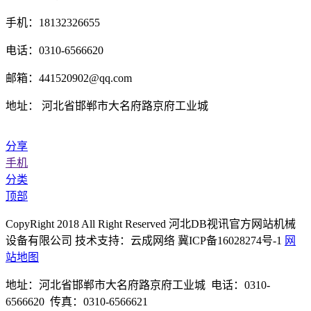
手机：18132326655
电话：0310-6566620
邮箱：441520902@qq.com
地址： 河北省邯郸市大名府路京府工业城
分享
手机
分类
顶部
CopyRight 2018 All Right Reserved 河北DB视讯官方网站机械
设备有限公司 技术支持：云成网络 冀ICP备16028274号-1
网
站地图
地址：河北省邯郸市大名府路京府工业城 电话：0310-
6566620 传真：0310-6566621