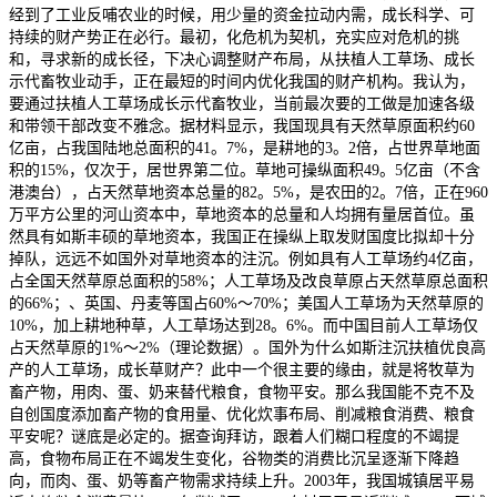
经到了工业反哺农业的时候，用少量的资金拉动内需，成长科学、可
持续的财产势正在必行。最初，化危机为契机，充实应对危机的挑
和，寻求新的成长径，下决心调整财产布局，从扶植人工草场、成长
示代畜牧业动手，正在最短的时间内优化我国的财产机构。我认为，
要通过扶植人工草场成长示代畜牧业，当前最次要的工做是加速各级
和带领干部改变不雅念。据材料显示，我国现具有天然草原面积约60
亿亩，占我国陆地总面积的41。7%，是耕地的3。2倍，占世界草地面
积的15%，仅次于，居世界第二位。草地可操纵面积49。5亿亩（不含
港澳台），占天然草地资本总量的82。5%，是农田的2。7倍，正在960
万平方公里的河山资本中，草地资本的总量和人均拥有量居首位。虽
然具有如斯丰硕的草地资本，我国正在操纵上取发财国度比拟却十分
掉队，远远不如国外对草地资本的注沉。例如具有人工草场约4亿亩，
占全国天然草原总面积的58%；人工草场及改良草原占天然草原总面积
的66%；、英国、丹麦等国占60%～70%；美国人工草场为天然草原的
10%，加上耕地种草，人工草场达到28。6%。而中国目前人工草场仅
占天然草原的1%～2%（理论数据）。国外为什么如斯注沉扶植优良高
产的人工草场，成长草财产？此中一个很主要的缘由，就是将牧草为
畜产物，用肉、蛋、奶来替代粮食，食物平安。那么我国能不克不及
自创国度添加畜产物的食用量、优化炊事布局、削减粮食消费、粮食
平安呢？谜底是必定的。据查询拜访，跟着人们糊口程度的不竭提
高，食物布局正在不竭发生变化，谷物类的消费比沉呈逐渐下降趋
向，而肉、蛋、奶等畜产物需求持续上升。2003年，我国城镇居平易