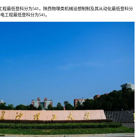
最低登科分为541，陕西物理类机械设想制制及其从动化最低登科分
水电工程最低登科分为541。