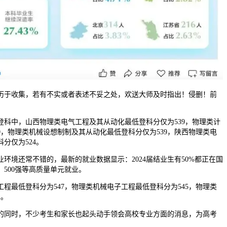
于收集，若有不实或者表述不妥之处，欢送大师及时指出！侵删！前
登科中，山西物理类电气工程及其从动化最低登科分仅为539，物理类计
0，物理类机械设想制制及其从动化最低登科分仅为539，陕西物理类电
分仅为524。
境还常不错的，最新的就业数据显示：2024届结业生有50%都正在国
500强等高质量单元就业。
最低登科分为547，物理类机械电子工程最低登科分为545，物理类
2。
同时，不少考生和家长也起头动手领会高校专业方面的消息，为高考