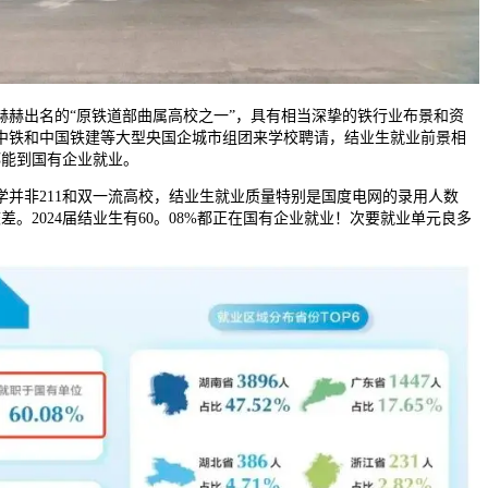
出名的“原铁道部曲属高校之一”，具有相当深挚的铁行业布景和资
中铁和中国铁建等大型央国企城市组团来学校聘请，结业生就业前景相
都能到国有企业就业。
非211和双一流高校，结业生就业质量特别是国度电网的录用人数
校差。2024届结业生有60。08%都正在国有企业就业！次要就业单元良多
。