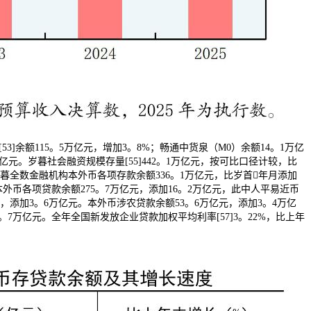
3]余额115。5万亿元，增加3。8%；畅通中货泉（M0）余额14。1万亿
万亿元。岁暮社会融资规模存量[55]442。1万亿元，按可比口径计较，比
岁暮全数金融机构本外币各项存款余额336。1万亿元，比岁首年月添加
本外币各项贷款余额275。7万亿元，添加16。2万亿元，此中人平易近币
亿元，添加3。6万亿元。本外币涉农贷款余额53。6万亿元，添加3。4万亿
。7万亿元。全年全国新发放企业贷款加权平均利率[57]3。22%，比上年