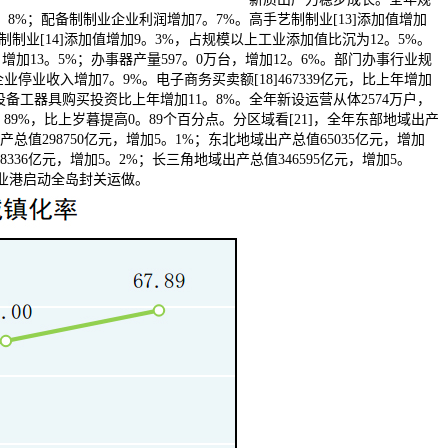
6。8%；配备制制业企业利润增加7。7%。高手艺制制业[13]添加值增加
制业[14]添加值增加9。3%，占规模以上工业添加值比沉为12。5%。
增加13。5%；办事器产量597。0万台，增加12。6%。部门办事行业规
业停业收入增加7。9%。电子商务买卖额[18]467339亿元，比上年增加
中，设备工器具购买投资比上年增加11。8%。全年新设运营从体2574万户，
9%，比上岁暮提高0。89个百分点。分区域看[21]，全年东部地域出产
产总值298750亿元，增加5。1%；东北地域出产总值65035亿元，增加
336亿元，增加5。2%；长三角地域出产总值346595亿元，增加5。
业港启动全岛封关运做。