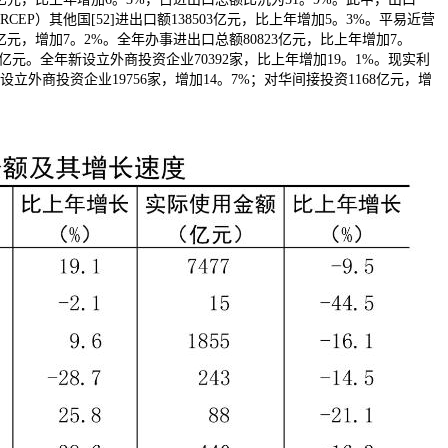
CEP）其他国[52]进出口额138503亿元，比上年增加5。3%。平易近营
2亿元，增加7。2%。全年办事进出口总额80823亿元，比上年增加7。
87亿元。全年新设立外商投资企业70392家，比上年增加19。1%。现实利
立外商投资企业19756家，增加14。7%；对华间接投资1168亿元，增