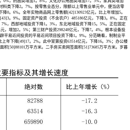
1。0%，药品类增加1。8%，文化办公用品类增加17。3%，家具类增加
拆潢材料类下降2。7%。按零售业态分，限额以上零售业单元中，便当店零
0。6%。全年实物商品网上零售额[42]130923亿元，比上年增加5。
3]3。9%。固定资产投资（不含农户）485186亿元，下降3。8%。正在
。7%，西部地域投资下降1。3%，东北地域投资下降15。5%。正在固定
元，增加2。5%；第三财产投资298248亿元，下降7。4%。根本设备投
房地产开辟平易近间投资的平易近间项目投资下降1。9%。分范畴看，制制业平
下降[49]17。2%。此中室第投资63514亿元，下降16。3%；办公楼
[50]88101万平方米。二手房买卖网签面积[51]73685万平方米。岁暮