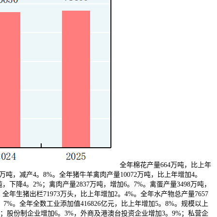
全年棉花产量664万吨，比上年
92万吨，减产4。8%。全年猪牛羊禽肉产量10072万吨，比上年增加4。
吨，下降4。2%；禽肉产量2837万吨，增加6。7%。禽蛋产量3498万吨，
；全年生猪出栏71973万头，比上年增加2。4%。全年水产物总产量7657
。7%。全年全数工业添加值416826亿元，比上年增加5。8%。规模以上
；股份制企业增加6。3%，外商及港澳台投资企业增加3。9%；私营企