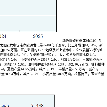
绿色低碳转型成效凸起。初
阳能发电等洁净能源发电量42481亿千瓦时，比上年增加14。4%。新
添加1257万辆。正在监测的339个地级及以上城市中，空气质量达标的城
类断面比例为6。9%，Ⅴ类断面比例为1。1%，劣Ⅴ类断面比例为0。
，添加1万公顷；小麦播种面积2358万公顷，削减1万公顷；玉米播种面积
顷，添加14万公顷。油料播种面积1445万公顷，添加16万公顷。糖料播种
中，夏粮产量14975万吨，减产0。1%；早稻产量2851万吨，减产1。
产量20904万吨，减产0。7%；小麦产量14007万吨，根基持平；玉米产量