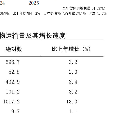
全年货色运输总量[31]597亿
83亿吨，比上年增加4。2%，此中外贸货色吞吐量57亿吨，增加4。7%。