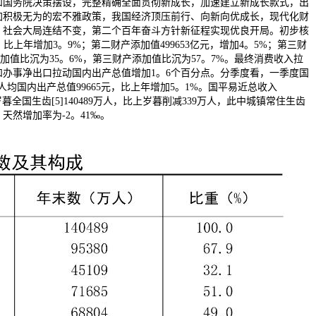
和国务院决策摆设，完整精确全面贯彻新成长，加速建立新成长款式，出
加积极无为的宏不雅政策，我国经济顶压前行、向新向优成长，现代化财
，社会大局连结不变，第二个百年奋斗方针新征程实现优良开局。初步核
元，比上年增加3。9%；第二财产添加值499653亿元，增加4。5%；第三财
添加值比沉为35。6%，第三财产添加值比沉为57。7%。最终消费收入拉
和办事净出口拉动国内出产总值增加1。6个百分点。分季度看，一季度国
人均国内出产总值99665元，比上年增加5。1%。国平易近总收入
%。岁暮全国生齿[5]140489万人，比上岁暮削减339万人，此中城镇常住生齿
；天然增加率为-2。41‰。