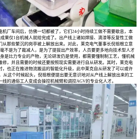
电机厂车间后，仿佛一切都被了，它们24小时持续工做不需要歇息，本
，成果仅1台机械人就给完成了。出产线上诸如焊接、滴漆等反复性工做
们从那些繁沉的岗亭被上解放出来。对此，莱克电气董事长倪祖根立意
，毫不是为了裁减人，是为了提拔出产效率，人员要更多地向技术型人才
本身是比力专业的产物，无论研发仍是使用，都需要懂制制工艺，懂机械
维修，并且需要的时候还要按照现实需要进行自从研发。其时，莱克电
时，也正在推进物流搬运的智能化升级，此中莱克自从研发了可以或许
车。从这个时候起头，倪祖根便提出要无意识地对从产线上解放出来的工
一线的通俗工人变成会操控机械臂和调控AGV的专业化人才。