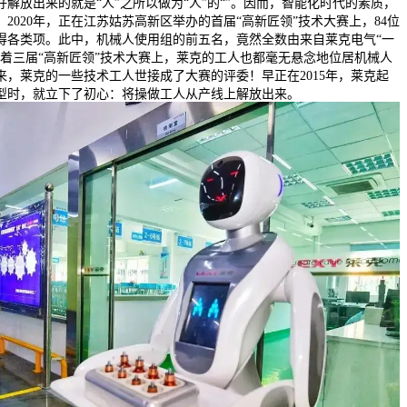
解放出来的就是“人”之所以做为“人”的“”。因而，智能化时代的素质，
2020年，正在江苏姑苏高新区举办的首届“高新匠领”技术大赛上，84位
得各类项。此中，机械人使用组的前五名，竟然全数由来自莱克电气“一
连着三届“高新匠领”技术大赛上，莱克的工人也都毫无悬念地位居机械人
来，莱克的一些技术工人世接成了大赛的评委！早正在2015年，莱克起
型时，就立下了初心：将操做工人从产线上解放出来。