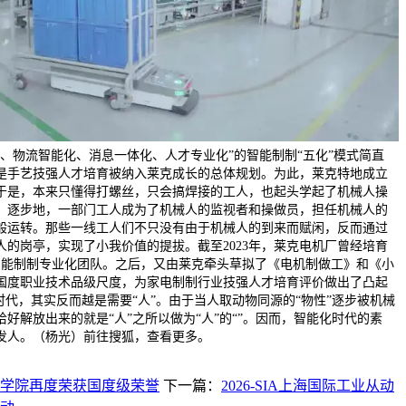
、物流智能化、消息一体化、人才专业化”的智能制制“五化”模式简直
是手艺技强人才培育被纳入莱克成长的总体规划。为此，莱克特地成立
于是，本来只懂得打螺丝，只会搞焊接的工人，也起头学起了机械人操
。逐步地，一部门工人成为了机械人的监视者和操做员，担任机械人的
般运转。那些一线工人们不只没有由于机械人的到来而赋闲，反而通过
人的岗亭，实现了小我价值的提拔。截至2023年，莱克电机厂曾经培育
的智能制制专业化团队。之后，又由莱克牵头草拟了《电机制做工》和《小
国度职业技术品级尺度，为家电制制行业技强人才培育评价做出了凸起
时代，其实反而越是需要“人”。由于当人取动物同源的“物性”逐步被机械
好解放出来的就是“人”之所以做为“人”的“”。因而，智能化时代的素
发人。（杨光）前往搜狐，查看更多。
学院再度荣获国度级荣誉
下一篇：
2026-SIA上海国际工业从动