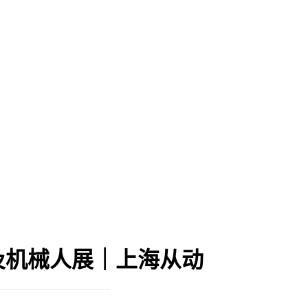
化及机械人展｜上海从动