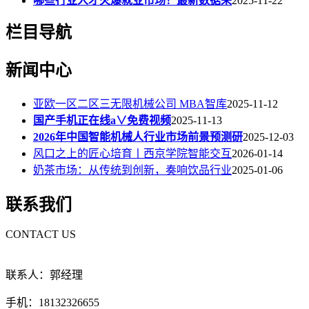
哪些行业人才火爆就业市场！最新数据来
2025-11-22
栏目导航
新闻中心
亚欧一区二区三无限机械公司 MBA智库
2025-11-12
国产手机正在线a∨免费视频
2025-11-13
2026年中国智能机械人行业市场前景预测研
2025-12-03
风口之上的匠心培育丨西京学院智能交互
2026-01-14
奶茶市场：从传统到创新，奏响饮品行业
2025-01-06
联系我们
CONTACT US
联系人：郭经理
手机：18132326655