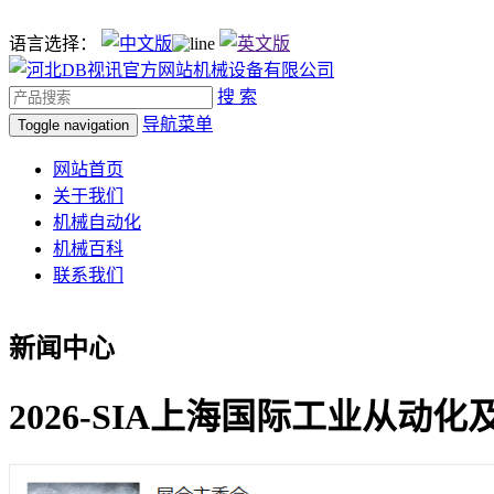
语言选择：
搜 索
导航菜单
Toggle navigation
网站首页
关于我们
机械自动化
机械百科
联系我们
新闻中心
2026-SIA上海国际工业从动