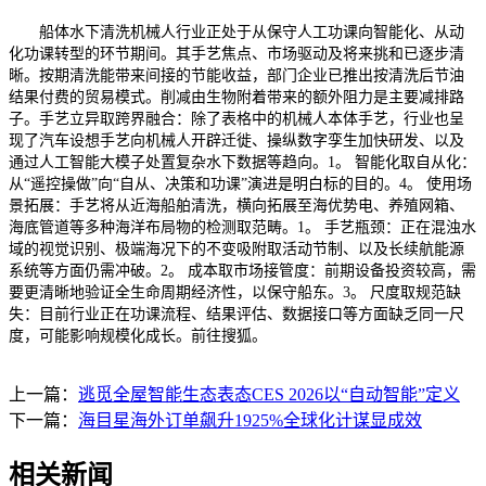
船体水下清洗机械人行业正处于从保守人工功课向智能化、从动
化功课转型的环节期间。其手艺焦点、市场驱动及将来挑和已逐步清
晰。按期清洗能带来间接的节能收益，部门企业已推出按清洗后节油
结果付费的贸易模式。削减由生物附着带来的额外阻力是主要减排路
子。手艺立异取跨界融合：除了表格中的机械人本体手艺，行业也呈
现了汽车设想手艺向机械人开辟迁徙、操纵数字孪生加快研发、以及
通过人工智能大模子处置复杂水下数据等趋向。1。 智能化取自从化：
从“遥控操做”向“自从、决策和功课”演进是明白标的目的。4。 使用场
景拓展：手艺将从近海船舶清洗，横向拓展至海优势电、养殖网箱、
海底管道等多种海洋布局物的检测取范畴。1。 手艺瓶颈：正在混浊水
域的视觉识别、极端海况下的不变吸附取活动节制、以及长续航能源
系统等方面仍需冲破。2。 成本取市场接管度：前期设备投资较高，需
要更清晰地验证全生命周期经济性，以保守船东。3。 尺度取规范缺
失：目前行业正在功课流程、结果评估、数据接口等方面缺乏同一尺
度，可能影响规模化成长。前往搜狐。
上一篇：
逃觅全屋智能生态表态CES 2026以“自动智能”定义
下一篇：
海目星海外订单飙升1925%全球化计谋显成效
相关新闻