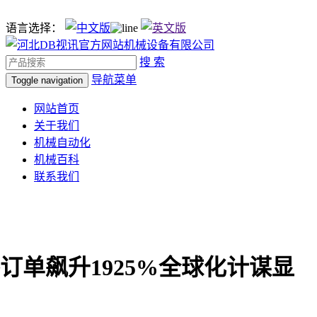
语言选择：
搜 索
导航菜单
Toggle navigation
网站首页
关于我们
机械自动化
机械百科
联系我们
订单飙升1925%全球化计谋显