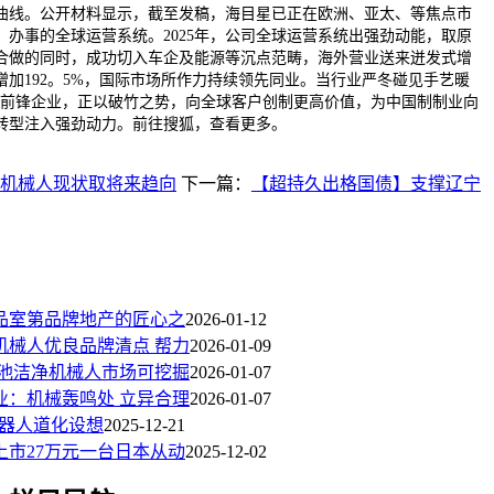
曲线。公开材料显示，截至发稿，海目星已正在欧洲、亚太、等焦点市
、办事的全球运营系统。2025年，公司全球运营系统出强劲动能，取原
合做的同时，成功切入车企及能源等沉点范畴，海外营业送来迸发式增
比增加192。5%，国际市场所作力持续领先同业。当行业严冬碰见手艺暖
”的前锋企业，正以破竹之势，向全球客户创制更高价值，为中国制制业向
转型注入强劲动力。前往搜狐，查看更多。
机械人现状取将来趋向
下一篇：
【超持久出格国债】支撑辽宁
品室第品牌地产的匠心之
2026-01-12
机械人优良品牌清点 帮力
2026-01-09
泳池洁净机械人市场可挖掘
2026-01-07
业：机械轰鸣处 立异合理
2026-01-07
尘器人道化设想
2025-12-21
上市27万元一台日本从动
2025-12-02