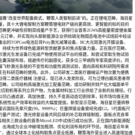
服膺“改变世界配备款式，鞭策人类智制前进”的。正在锂电范畴，海目星
量，其十大锂电智制方案鞭策锂电财产链向更高效、更智能的标的目的
范畴更冲破性控制双线量产手艺，获得行业首条2GWh高能量密度锂金属
亿元订单，并实现向头部新能源企业供给硫化物固态电池中试线前中段设
出的TOPCon电池后背Poly激光减薄设备、BC大光斑激光开膜设备、
备，持续为世界绿色能源转型贡献更多的焦点配备力量。正在医疗范畴，
秒激光生发设备已完成产物使用测试平台的搭建，和尝试室取生物试验
毛囊深层布局，规避传疗的副感化，获多位三甲病院专家高度评价。同
谐飞秒激光系统的不变性和功能性调测试验，面向高校和科研院所需求
正在科研范畴的使用。此外，公司研发二类医疗器械证产物次要为便携
取得二类医疗器械 注册证，现已进入发卖阶段，可为泛博白癜风患者带
范畴，公司结构高端激光加工配备范畴，成功研制并财产化大幅面单平
激光切割机等系列立异产物，为金属材料加工行业供给了全新的处理径。行
以凹凸通滤波、高加快度、持久不变高动态切割效率，较市场均值无效
用户系统性出产效率和效益的大幅度提拔。新型显示范畴，海目星巨量转移
近国际先辈尺度(99。9999%)；巨量焊接设备曾经完成G2。5代面板尺
的量产测试；激光修复设备共同后续的补芯取焊接制程，面板点亮良率
涵盖相关三款设备的首条MicroLED中试线已成功出货。正在国内新能源配
，出海成为企业冲破增加瓶颈、优化利润布局的环节径。海目星近年来
海”，通过全球本土化结构取焦点营业拓展，鞭策海外营业进入高速增加通