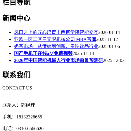
栏目导航
新闻中心
风口之上的匠心培育丨西京学院智能交互
2026-01-14
亚欧一区二区三无限机械公司 MBA智库
2025-11-12
奶茶市场：从传统到创新，奏响饮品行业
2025-01-06
国产手机正在线a∨免费视频
2025-11-13
2026年中国智能机械人行业市场前景预测研
2025-12-03
联系我们
CONTACT US
联系人：郭经理
手机：18132326655
电话：0310-6566620