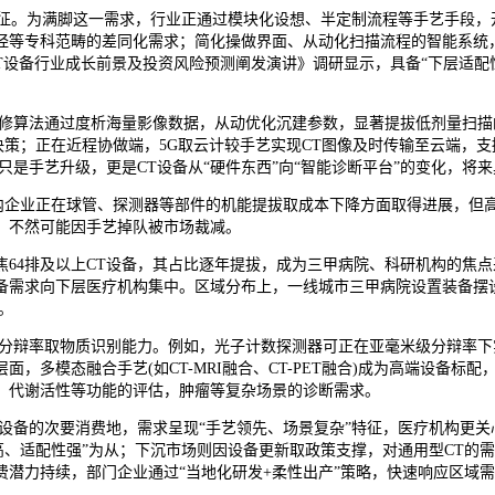
征。为满脚这一需求，行业正通过模块化设想、半定制流程等手艺手段，
经等专科范畴的差同化需求；简化操做界面、从动化扫描流程的智能系统
中国CT设备行业成长前景及投资风险预测阐发演讲》调研显示，具备“下层适
算法通过度析海量影像数据，从动优化沉建参数，显著提拔低剂量扫描的
策；正在近程协做端，5G取云计较手艺实现CT图像及时传输至云端，支撑多
是手艺升级，更是CT设备从“硬件东西”向“智能诊断平台”的变化，将
企业正在球管、探测器等部件的机能提拔取成本下降方面取得进展，但高
，不然可能因手艺掉队被市场裁减。
排及以上CT设备，其占比逐年提拔，成为三甲病院、科研机构的焦点采购
设备需求向下层医疗机构集中。区域分布上，一线城市三甲病院设置装备摆
。
辩率取物质识别能力。例如，光子计数探测器可正在亚毫米级分辩率下实
，多模态融合手艺(如CT-MRI融合、CT-PET融合)成为高端设备
注、代谢活性等功能的评估，肿瘤等复杂场景的诊断需求。
备的次要消费地，需求呈现“手艺领先、场景复杂”特征，医疗机构更关
适配性强”为从；下沉市场则因设备更新取政策支撑，对通用型CT的需求持
潜力持续，部门企业通过“当地化研发+柔性出产”策略，快速响应区域