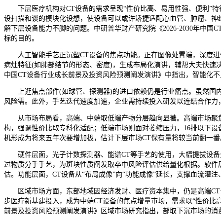
下层医疗机构对CT设备的需求呈现“性价比高、易用性强、便利”特
设扫描和谈的模块化设想，使设备可以或许矫捷适配心血管、肿瘤、神
解下层设备能力不脚的问题。中研普华财产研究院《2026-2030年
标的目的。
人工智能手艺正沉塑CT设备的焦点功能。正在图像处置端，深度进修
病灶特征(如肺部结节的形态、密度)，生成布局化演讲，辅帮大夫快速决
中国CT设备行业成长前景及投资风险预测阐发演讲》中指出，智能化不只
上逛焦点部件(如球管、探测器)的进口依赖仍是行业痛点。虽然国内
风险需。此外，手艺迭代速度加速，企业需持续投入研发以连结合作力
从市场布局看，高端、中端取低端产物分层趋向显著。高端市场聚焦64
构，强调性价比取专科化适配；低端市场则面对萎缩压力，16排以下
机形成为将来五年次要增加极，估计下层市场CT保有量将较当前翻一番
硬件层面，光子计数探测器、能谱CT等手艺的使用，大幅提拔设备分
过物质分手手艺，为斑块性质阐发取卒中风险评估供给量化根据。软件层面
估。功能层面，CT设备从“布局成像”向“功能成像”延长，支撑血流灌
区域市场方面，东部地域因经济发财、医疗资本集中，仍是高端CT设
步医疗新基建投入，成为中端CT设备的焦点增量市场，需求以“性价比高、
前景及投资风险预测阐发演讲》区域市场研究指出，部取下沉市场的消费