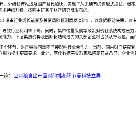
、分级诊疗推进及国产替代加快，实现了从无到有的逾越式成长，但布
需求持续升级。按照中研普华财产研究院发布的。
中国CT设备行业成长前景及投资风险预测阐发演讲》，以数据驱动决策，以
导致行业利润率下降。同时，集中带量采购等政策对价钱系统构成压力，
发能力、下层渠道劣势及国际化结构潜力的头部企业将占领从导地位，而中
个环节，财产链协同效率间接影响行业合作力。当前，国内财产链配套能
建立能力提出更高要求。此外，医疗数据平安取现私问题日益凸显，企业需
一篇：
应对粮食出产面对的挑和环节靠科技立异