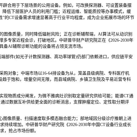
开辟合用于下层场景的公用设备。例如，可改换探测器、可设置装备摆
，降低下层医护人员的利用门槛；近程运维、智能质控等办事模式，缓
配性”的CT设备需求增速显著高于行业平均程度，成为企业拓展市场的环节
图像质量，同时降低辐射风险；正在诊断辅帮端，AI算法可从动识别
专家近程会诊，打破地区。中研普华财产研究院正在《2026-2030年
来具备AI辅帮诊断功能的设备将占领支流市场。
端部件(如光子计数探测器、高功率球管)仍部门依赖进口，供应链平安
对象；中端市场以16-64排设备为从，笼盖县级病院、专科医疗机
设趋于饱和，增量空间无限，而县域病院、乡镇卫生院及平易近营专科
现物质成分阐发，为微不雅病灶识别取定量研究供给可能；能谱CT通
标配，通过数据互补供给更全面的诊断消息，支撑肿瘤定位、定性取分期评
心图像质量、扫描速度取多模态融合能力；部地域因分级诊疗推朝上进
续增加。中研普华财产研究院《2026-2030年中国CT设备行业成长
需求，抢占市场份额。