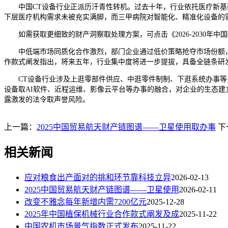
中国CT设备行业正派历汗青性转机。过去十年，行业依托医疗新基建
下层医疗机构需求未被充实满脚，而三甲病院对智能化、精准化设备的
如需获取更细致的财产洞察取处理方案，可点击《2026-2030年
中低端市场同质化合作激烈，部门企业通过低价策略抢夺市场份额，
作款式阐发指出，将来五年，行业集中度将进一步提拔，具备全链条研
CT设备行业涉及上逛零部件供应、中逛零件制制、下逛系统办事等多
设备取AI软件、近程运维、影像云平台等办事的融合，对企业的生态
露激发的法令取声誉风险。
上一篇：
2025中国贸易航天财产链图谱——卫星使用取办事
下
相关新闻
应对粮食出产面对的挑和环节靠科技立异
2026-02-13
2025中国贸易航天财产链图谱——卫星使用
2026-02-11
改变不雅念每年新增内需7200亿元
2025-12-28
2025年中国植保机械行业合作款式阐发及成
2025-11-22
中国农机市场景气指数正式发布
2025-11-22